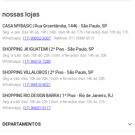
nossas lojas
CASA MYBASIC | Rua Groenlândia, 1446 - São Paulo, SP
Seg. a sex. das 9h às 19h | Sáb. das 9h às 17h | Feriados das 10h às 17h
Whatsapp:
(11) 99302-3007
- Telefone: 011 3088-5315
SHOPPING JK IGUATEMI | 2º Piso - São Paulo, SP
Seg. a sáb. das 10h às 22h | Dom. e feriados das 14h as 20h
Whatsapp:
(11) 94513-7283
SHOPPING VILLALOBOS | 2º Piso - São Paulo, SP
Seg a sáb das 10h às 22h | Dom. e feriados das 14h às 20h
Whatsapp:
(11) 99410-4021
SHOPPING RIO DESIGN BARRA | 1º Piso - Rio de Janeiro, RJ
Seg a sáb das 10h às 22h | Dom. e feriados das 13h às 21h
Whatsapp:
(21) 96601-9117
DEPARTAMENTOS