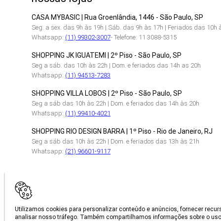
CASA MYBASIC | Rua Groenlândia, 1446 - São Paulo, SP
Seg. a sex. das 9h às 19h | Sáb. das 9h às 17h | Feriados das 10h 
Whatsapp:
(11) 99302-3007
- Telefone: 11 3088-5315
SHOPPING JK IGUATEMI | 2º Piso - São Paulo, SP
Seg a sáb. das 10h às 22h | Dom. e feriados das 14h as 20h
Whatsapp:
(11) 94513-7283
SHOPPING VILLA LOBOS | 2º Piso - São Paulo, SP
Seg a sáb das 10h às 22h | Dom. e feriados das 14h às 20h
Whatsapp:
(11) 99410-4021
SHOPPING RIO DESIGN BARRA | 1º Piso - Rio de Janeiro, RJ
Seg a sáb das 10h às 22h | Dom. e feriados das 13h às 21h
Whatsapp:
(21) 96601-9117
CERTIFICAÇÕES
Utilizamos cookies para personalizar conteúdo e anúncios, fornecer recur
analisar nosso tráfego. Também compartilhamos informações sobre o uso