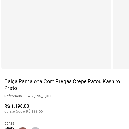
Calça Pantalona Com Pregas Crepe Patou Kashiro
Preto
Referência
:
80437_195_0_XPP
R$
1
.
198
,
00
ou até
6
x de
R$
199
,
66
CORES