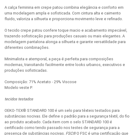
A calça feminina em crepe patou combina elegância e conforto em
uma modelagem ampla e sofisticada. Com cintura alta e caimento
fluido, valoriza a silhueta e proporciona movimento leve e refinado.
O tecido crepe patou confere toque macio e acabamento impecável,
trazendo sofisticação para produções casuais ou mais elegantes. A
modelagem pantalona alonga a silhueta e garante versatilidade para
diferentes combinações.
Minimalista e atemporal, a peça é perfeita para composições
modernas, transitando facilmente entre looks urbanos, executivos e
produções sofisticadas.
Composição: 71% Acetato - 29% Viscose
Modelo veste P.
tecidos testados
OEKO-TEX® STANDARD 100 é um selo para têxteis testados para
substâncias nocivas. Ele define o padrão para a segurança têxtil, do fio
ao produto acabado. Cada item com o selo STANDARD 100 é
certificado como tendo passado nos testes de segurança para a
presença de substâncias nocivas.
FSC®
O FSC é uma certificação que