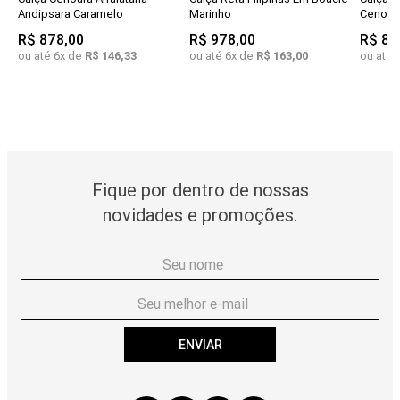
Andipsara Caramelo
Marinho
Cenour
R$
878
,
00
R$
978
,
00
R$
87
ou até
6
x de
R$
146
,
33
ou até
6
x de
R$
163
,
00
ou até
Fique por dentro de nossas
novidades e promoções.
ENVIAR