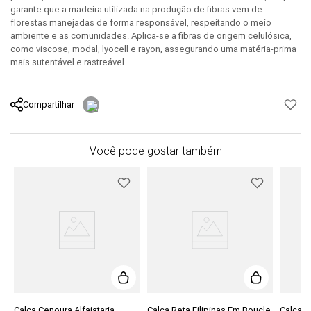
garante que a madeira utilizada na produção de fibras vem de
florestas manejadas de forma responsável, respeitando o meio
ambiente e as comunidades. Aplica-se a fibras de origem celulósica,
como viscose, modal, lyocell e rayon, assegurando uma matéria-prima
mais sutentável e rastreável.
Compartilhar
Você pode gostar também
Calça Cenoura Alfaiataria
Calça Reta Filipinas Em Boucle
Calça A