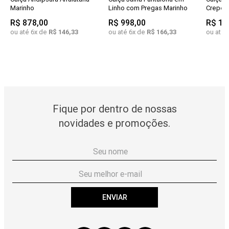
Marinho
Linho com Pregas Marinho
Crepe P
R$
878
,
00
R$
998
,
00
R$
1
.
ou até
6
x de
R$
146
,
33
ou até
6
x de
R$
166
,
33
ou até
Fique por dentro de nossas
novidades e promoções.
ENVIAR