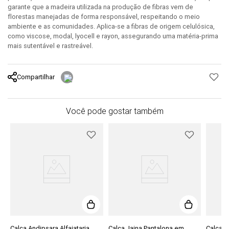
garante que a madeira utilizada na produção de fibras vem de
florestas manejadas de forma responsável, respeitando o meio
ambiente e as comunidades. Aplica-se a fibras de origem celulósica,
como viscose, modal, lyocell e rayon, assegurando uma matéria-prima
mais sutentável e rastreável.
Compartilhar
Você pode gostar também
de
Calça Andipsara Alfaiataria
Calça Jaina Pantalona em
Calça P