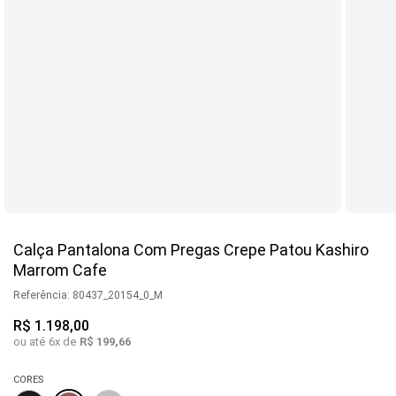
Calça Pantalona Com Pregas Crepe Patou Kashiro
Marrom Cafe
Referência
:
80437_20154_0_M
R$
1
.
198
,
00
ou até
6
x de
R$
199
,
66
CORES