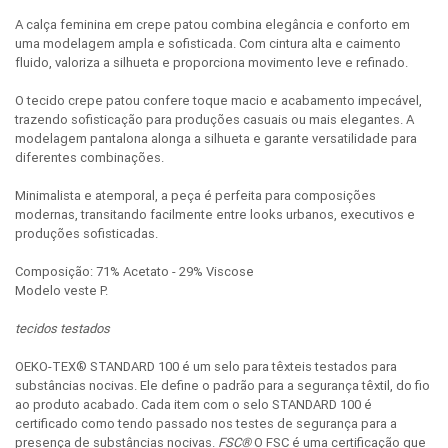
A calça feminina em crepe patou combina elegância e conforto em
uma modelagem ampla e sofisticada. Com cintura alta e caimento
fluido, valoriza a silhueta e proporciona movimento leve e refinado.
O tecido crepe patou confere toque macio e acabamento impecável,
trazendo sofisticação para produções casuais ou mais elegantes. A
modelagem pantalona alonga a silhueta e garante versatilidade para
diferentes combinações.
Minimalista e atemporal, a peça é perfeita para composições
modernas, transitando facilmente entre looks urbanos, executivos e
produções sofisticadas.
Composição: 71% Acetato - 29% Viscose
Modelo veste P.
tecidos testados
OEKO-TEX® STANDARD 100 é um selo para têxteis testados para
substâncias nocivas. Ele define o padrão para a segurança têxtil, do fio
ao produto acabado. Cada item com o selo STANDARD 100 é
certificado como tendo passado nos testes de segurança para a
presença de substâncias nocivas.
FSC®
O FSC é uma certificação que