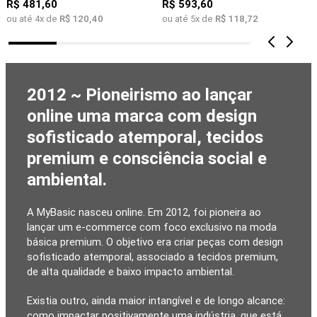
R$
481
,
60
R$
593
,
60
ou até
4
x de
R$
120
,
40
ou até
5
x de
R$
118
,
72
2012 ~ Pioneirismo ao lançar
online uma marca com design
sofisticado atemporal, tecidos
premium e consciência social e
ambiental.
A MyBasic nasceu online. Em 2012, foi pioneira ao
lançar um e-commerce com foco exclusivo na moda
básica premium. O objetivo era criar peças com design
sofisticado atemporal, associado a tecidos premium,
de alta qualidade e baixo impacto ambiental.
Existia outro, ainda maior intangível e de longo alcance:
como impactar positivamente uma indústria, que está