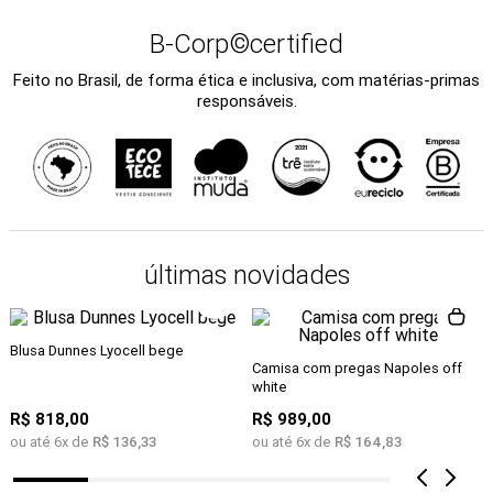
B-Corp©certified
Feito no Brasil, de forma ética e inclusiva, com matérias-primas
responsáveis.
últimas novidades
Blusa Dunnes Lyocell bege
Camisa com pregas Napoles off
white
R$
818
,
00
R$
989
,
00
ou até
6
x de
R$
136
,
33
ou até
6
x de
R$
164
,
83