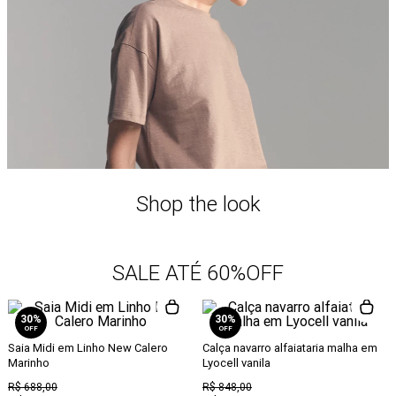
Shop the look
SALE ATÉ 60%OFF
30%
30%
OFF
OFF
Saia Midi em Linho New Calero
Calça navarro alfaiataria malha em
Marinho
Lyocell vanila
R$
688
,
00
R$
848
,
00