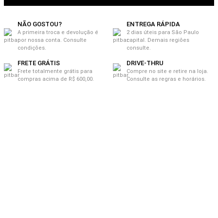
NÃO GOSTOU?
ENTREGA RÁPIDA
A primeira troca e devolução é
2 dias úteis para São Paulo
por nossa conta. Consulte
capital. Demais regiões
condições.
consulte.
FRETE GRÁTIS
DRIVE-THRU
Frete totalmente grátis para
Compre no site e retire na loja.
compras acima de R$ 600,00.
Consulte as regras e horários.