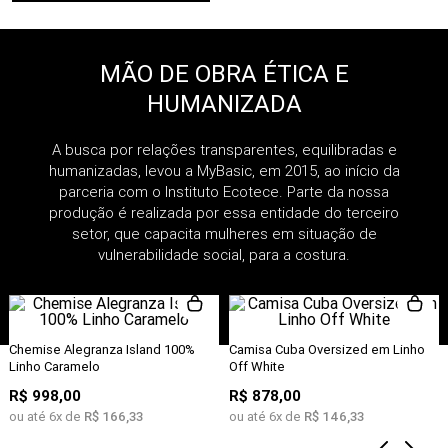
MÃO DE OBRA ÉTICA E
HUMANIZADA
A busca por relações transparentes, equilibradas e
humanizadas, levou a MyBasic, em 2015, ao início da
parceria com o Instituto Ecotece. Parte da nossa
produção é realizada por essa entidade do terceiro
setor, que capacita mulheres em situação de
vulnerabilidade social, para a costura.
Chemise Alegranza Island 100%
Camisa Cuba Oversized em Linho
Linho Caramelo
Off White
R$
998
,
00
R$
878
,
00
ou até
6
x de
R$
166
,
33
ou até
6
x de
R$
146
,
33