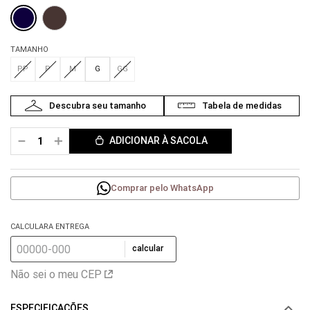
TAMANHO
PP
P
M
G
GG
－
＋
ADICIONAR À SACOLA
Comprar pelo WhatsApp
CALCULARA ENTREGA
calcular
Não sei o meu CEP
ESPECIFICAÇÕES