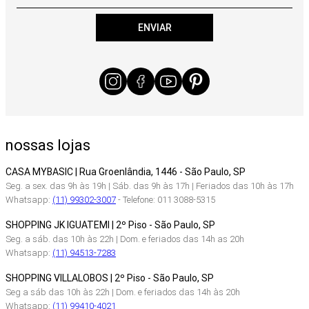
ENVIAR
nossas lojas
CASA MYBASIC | Rua Groenlândia, 1446 - São Paulo, SP
Seg. a sex. das 9h às 19h | Sáb. das 9h às 17h | Feriados das 10h às 17h
Whatsapp:
(11) 99302-3007
- Telefone: 011 3088-5315
SHOPPING JK IGUATEMI | 2º Piso - São Paulo, SP
Seg. a sáb. das 10h às 22h | Dom. e feriados das 14h as 20h
Whatsapp:
(11) 94513-7283
SHOPPING VILLALOBOS | 2º Piso - São Paulo, SP
Seg a sáb das 10h às 22h | Dom. e feriados das 14h às 20h
Whatsapp:
(11) 99410-4021