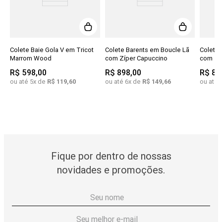
Colete Baie Gola V em Tricot
Colete Barents em Boucle Lã
Colete 
Marrom Wood
com Zíper Capuccino
com Zí
R$
598
,
00
R$
898
,
00
R$
89
ou até
5
x de
R$
119
,
60
ou até
6
x de
R$
149
,
66
ou até
Fique por dentro de nossas
novidades e promoções.