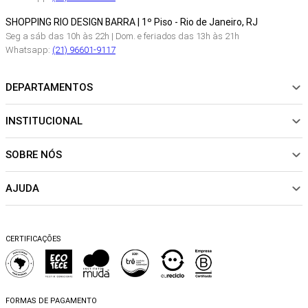
SHOPPING RIO DESIGN BARRA | 1º Piso - Rio de Janeiro, RJ
Seg a sáb das 10h às 22h | Dom. e feriados das 13h às 21h
Whatsapp:
(21) 96601-9117
DEPARTAMENTOS
INSTITUCIONAL
NOVIDADES
ROUPAS
SOBRE NÓS
Sobre Nós
CALÇADOS
Nossas Lojas
ACESSÓRIOS
AJUDA
Política de pagamento
Sustentabilidade
BEACHWEAR
Trocas e Devoluções
Fibras e Tecidos
MATERNIDADE
Perguntas frequentes
Trocas e Devoluções
SALE
CERTIFICAÇÕES
Dicas de cuidados
Perguntas Frequentes
Falar no WhatsApp
Blog
FORMAS DE PAGAMENTO