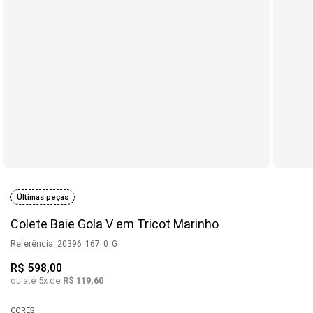
Últimas peças
Colete Baie Gola V em Tricot Marinho
Referência
:
20396_167_0_G
R$
598
,
00
ou até
5
x de
R$
119
,
60
CORES