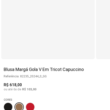
Blusa Margá Gola V Em Tricot Capuccino
Referência
:
82235_20244_0_GG
R$
618
,
00
ou até
6
x de
R$
103
,
00
CORES