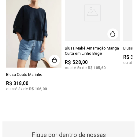
Blusa Mahé Amarração Manga
Blusa A
Curta em Linho Bege
R$
35
R$
528
,
00
ou até
ou até
5
x de
R$
105
,
60
Blusa Coats Marinho
R$
318
,
00
ou até
3
x de
R$
106
,
00
Fique por dentro de nossas