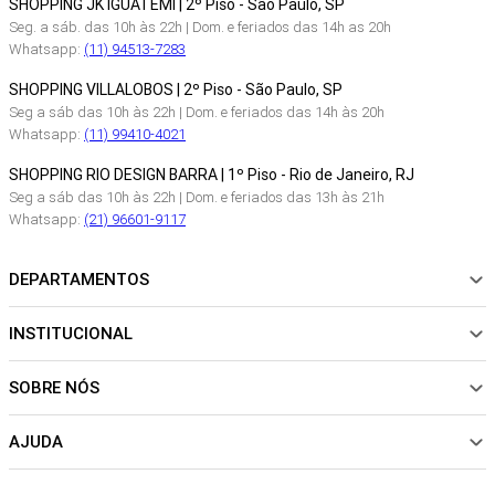
SHOPPING JK IGUATEMI | 2º Piso - São Paulo, SP
Seg. a sáb. das 10h às 22h | Dom. e feriados das 14h as 20h
Whatsapp:
(11) 94513-7283
SHOPPING VILLALOBOS | 2º Piso - São Paulo, SP
Seg a sáb das 10h às 22h | Dom. e feriados das 14h às 20h
Whatsapp:
(11) 99410-4021
SHOPPING RIO DESIGN BARRA | 1º Piso - Rio de Janeiro, RJ
Seg a sáb das 10h às 22h | Dom. e feriados das 13h às 21h
Whatsapp:
(21) 96601-9117
DEPARTAMENTOS
INSTITUCIONAL
NOVIDADES
ROUPAS
SOBRE NÓS
Sobre Nós
CALÇADOS
Nossas Lojas
ACESSÓRIOS
AJUDA
Política de pagamento
Sustentabilidade
BEACHWEAR
Trocas e Devoluções
Fibras e Tecidos
MATERNIDADE