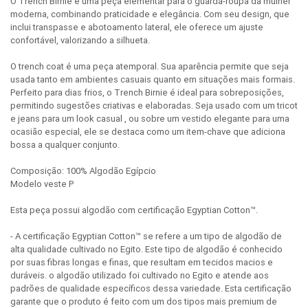
O Trench Birnie é uma peça elementar para o guarda-roupa da mulher
moderna, combinando praticidade e elegância. Com seu design, que
inclui transpasse e abotoamento lateral, ele oferece um ajuste
confortável, valorizando a silhueta.
O trench coat é uma peça atemporal. Sua aparência permite que seja
usada tanto em ambientes casuais quanto em situações mais formais.
Perfeito para dias frios, o Trench Birnie é ideal para sobreposições,
permitindo sugestões criativas e elaboradas. Seja usado com um tricot
e jeans para um look casual , ou sobre um vestido elegante para uma
ocasião especial, ele se destaca como um item-chave que adiciona
bossa a qualquer conjunto.
Composição: 100% Algodão Egípcio
Modelo veste P
Esta peça possui algodão com certificação Egyptian Cotton™.
- A certificação Egyptian Cotton™ se refere a um tipo de algodão de
alta qualidade cultivado no Egito. Este tipo de algodão é conhecido
por suas fibras longas e finas, que resultam em tecidos macios e
duráveis. o algodão utilizado foi cultivado no Egito e atende aos
padrões de qualidade específicos dessa variedade. Esta certificação
garante que o produto é feito com um dos tipos mais premium de