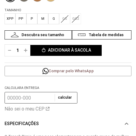
TAMANHO
XPP
PP
P
M
G
GG
GG2
－
＋
ADICIONAR À SACOLA
Comprar pelo WhatsApp
CALCULARA ENTREGA
calcular
Não sei o meu CEP
ESPECIFICAÇÕES