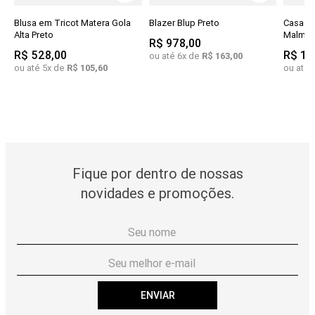
Blusa em Tricot Matera Gola
Blazer Blup Preto
Casaco
Alta Preto
Malmon
R$
978
,
00
R$
528
,
00
R$
1
.
ou até
6
x de
R$
163
,
00
ou até
5
x de
R$
105
,
60
ou até
Fique por dentro de nossas
novidades e promoções.
ENVIAR