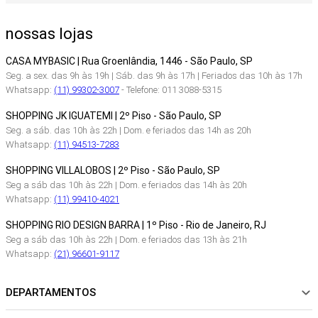
nossas lojas
CASA MYBASIC | Rua Groenlândia, 1446 - São Paulo, SP
Seg. a sex. das 9h às 19h | Sáb. das 9h às 17h | Feriados das 10h às 17h
Whatsapp:
(11) 99302-3007
- Telefone: 011 3088-5315
SHOPPING JK IGUATEMI | 2º Piso - São Paulo, SP
Seg. a sáb. das 10h às 22h | Dom. e feriados das 14h as 20h
Whatsapp:
(11) 94513-7283
SHOPPING VILLALOBOS | 2º Piso - São Paulo, SP
Seg a sáb das 10h às 22h | Dom. e feriados das 14h às 20h
Whatsapp:
(11) 99410-4021
SHOPPING RIO DESIGN BARRA | 1º Piso - Rio de Janeiro, RJ
Seg a sáb das 10h às 22h | Dom. e feriados das 13h às 21h
Whatsapp:
(21) 96601-9117
DEPARTAMENTOS