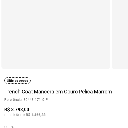
Últimas peças
Trench Coat Mancera em Couro Pelica Marrom
Referência
:
80448_171_0_P
R$
8
.
798
,
00
ou até
6
x de
R$
1
.
466
,
33
CORES