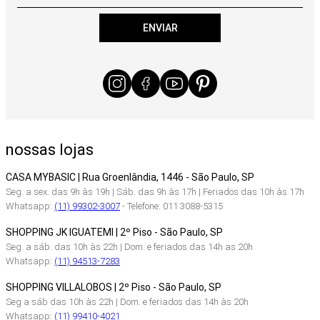
ENVIAR
nossas lojas
CASA MYBASIC | Rua Groenlândia, 1446 - São Paulo, SP
Seg. a sex. das 9h às 19h | Sáb. das 9h às 17h | Feriados das 10h às 17h
Whatsapp:
(11) 99302-3007
- Telefone: 011 3088-5315
SHOPPING JK IGUATEMI | 2º Piso - São Paulo, SP
Seg. a sáb. das 10h às 22h | Dom. e feriados das 14h as 20h
Whatsapp:
(11) 94513-7283
SHOPPING VILLALOBOS | 2º Piso - São Paulo, SP
Seg a sáb das 10h às 22h | Dom. e feriados das 14h às 20h
Whatsapp:
(11) 99410-4021