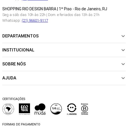
SHOPPING RIO DESIGN BARRA | 1º Piso - Rio de Janeiro, RJ
Seg a sáb das 10h às 22h | Dom. e feriados das 13h às 21h
Whatsapp:
(21) 96601-9117
DEPARTAMENTOS
INSTITUCIONAL
NOVIDADES
ROUPAS
SOBRE NÓS
Sobre Nós
CALÇADOS
Nossas Lojas
ACESSÓRIOS
AJUDA
Política de pagamento
Sustentabilidade
BEACHWEAR
Trocas e Devoluções
Fibras e Tecidos
MATERNIDADE
Perguntas frequentes
Trocas e Devoluções
SALE
CERTIFICAÇÕES
Dicas de cuidados
Perguntas Frequentes
Falar no WhatsApp
Blog
FORMAS DE PAGAMENTO