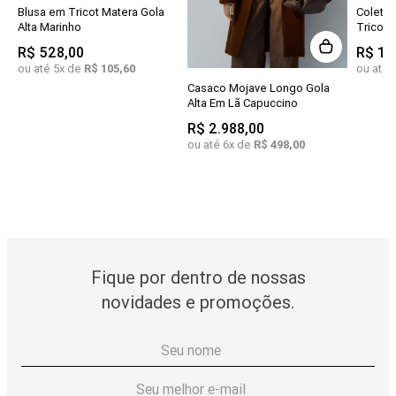
Blusa em Tricot Matera Gola
Colete
Alta Marinho
Tricot 
R$
528
,
00
R$
1
.
ou até
5
x de
R$
105
,
60
ou até
Casaco Mojave Longo Gola
Alta Em Lã Capuccino
R$
2
.
988
,
00
ou até
6
x de
R$
498
,
00
Fique por dentro de nossas
novidades e promoções.