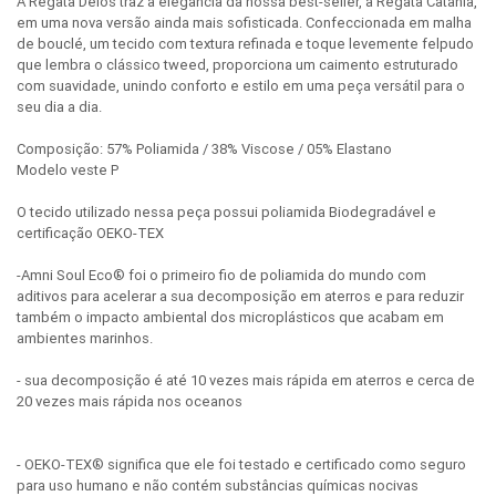
A Regata Delos traz a elegância da nossa best-seller, a Regata Catânia,
em uma nova versão ainda mais sofisticada. Confeccionada em malha
de bouclé, um tecido com textura refinada e toque levemente felpudo
que lembra o clássico tweed, proporciona um caimento estruturado
com suavidade, unindo conforto e estilo em uma peça versátil para o
seu dia a dia.
Composição: 57% Poliamida / 38% Viscose / 05% Elastano
Modelo veste P
O tecido utilizado nessa peça possui poliamida Biodegradável e
certificação OEKO-TEX
-Amni Soul Eco® foi o primeiro fio de poliamida do mundo com
aditivos para acelerar a sua decomposição em aterros e para reduzir
também o impacto ambiental dos microplásticos que acabam em
ambientes marinhos.
- sua decomposição é até 10 vezes mais rápida em aterros e cerca de
20 vezes mais rápida nos oceanos
- OEKO-TEX® significa que ele foi testado e certificado como seguro
para uso humano e não contém substâncias químicas nocivas