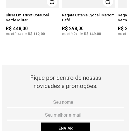
Blusa Em Tricot CoraCorá
Regata Catania Lyocell Marrom
Regata 
Verde Militar
Café
Vermel
R$
448
,
00
R$
298
,
00
R$
23
ou até
4
x de
R$
112
,
00
ou até
2
x de
R$
149
,
00
ou até
Fique por dentro de nossas
novidades e promoções.
ENVIAR