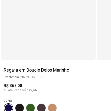
Regata em Boucle Delos Marinho
Referência
:
20789_167_0_PP
R$
368
,
00
ou até
3
x de
R$
122
,
66
CORES