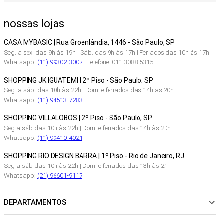
nossas lojas
CASA MYBASIC | Rua Groenlândia, 1446 - São Paulo, SP
Seg. a sex. das 9h às 19h | Sáb. das 9h às 17h | Feriados das 10h às 17h
Whatsapp:
(11) 99302-3007
- Telefone: 011 3088-5315
SHOPPING JK IGUATEMI | 2º Piso - São Paulo, SP
Seg. a sáb. das 10h às 22h | Dom. e feriados das 14h as 20h
Whatsapp:
(11) 94513-7283
SHOPPING VILLALOBOS | 2º Piso - São Paulo, SP
Seg a sáb das 10h às 22h | Dom. e feriados das 14h às 20h
Whatsapp:
(11) 99410-4021
SHOPPING RIO DESIGN BARRA | 1º Piso - Rio de Janeiro, RJ
Seg a sáb das 10h às 22h | Dom. e feriados das 13h às 21h
Whatsapp:
(21) 96601-9117
DEPARTAMENTOS