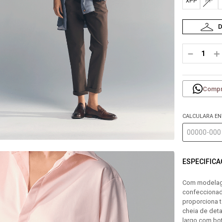
XPP
PP
－
＋
Compr
CALCULARA E
ESPECIFIC
Com modelagem
confeccionad
proporciona 
cheia de det
largo com bot