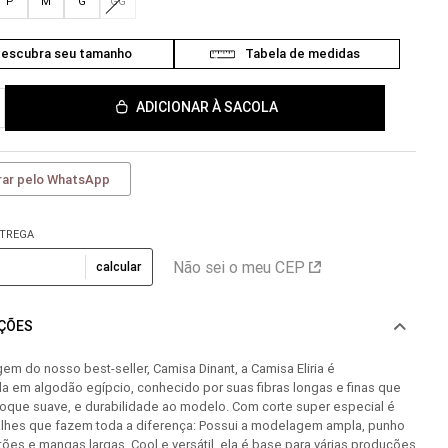
P
M
G
GG
ADICIONAR À SACOLA
ar pelo WhatsApp
NTREGA
Não sei o meu CEP
calcular
AÇÕES
 do nosso best-seller, Camisa Dinant, a Camisa Eliria é
a em algodão egípcio, conhecido por suas fibras longas e finas que
toque suave, e durabilidade ao modelo. Com corte super especial é
alhes que fazem toda a diferença: Possui a modelagem ampla, punho
ões e mangas largas. Cool e versátil, ela é base para várias produções