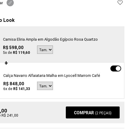
ar
o Look
Camisa Eliria Ampla em Algodão Egípcio Rosa Quartzo
R$ 598,00
5
x de
R$ 119,60
Calça Navarro Alfaiataria Malha em Lyocell Marrom Café
R$ 848,00
6
x de
R$ 141,33
,00
COMPRAR
(
2
PEÇAS)
e R$ 241,00