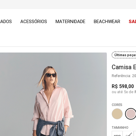
ÇADOS
ACESSÓRIOS
MATERNIDADE
BEACHWEAR
SA
Últimas peça
Camisa E
Referência
:
2
R$
598
,
00
ou até
5
x de
CORES
TAMANHO