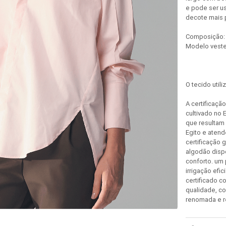
e pode ser us
decote mais p
Composição: 
Modelo veste
O tecido util
A certificaçã
cultivado no 
que resultam 
Egito e aten
certificação 
algodão disp
conforto. um 
irrigação efi
certificado c
qualidade, co
renomada e r