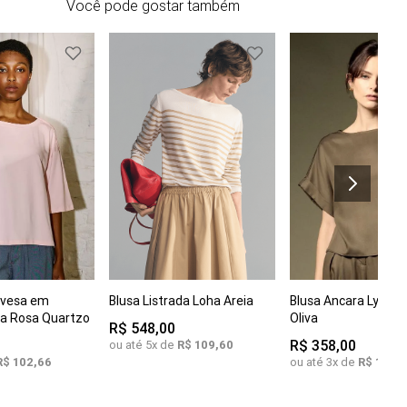
Você pode gostar também
G
COMPRAR
ovesa em
Blusa Listrada Loha Areia
Blusa Ancara Lyocel
COMPRAR
C
P
M
P
M
G
a Rosa Quartzo
Oliva
R$
548
,
00
R$
358
,
00
ou até
5
x de
R$
109
,
60
R$
102
,
66
ou até
3
x de
R$
119
,
3