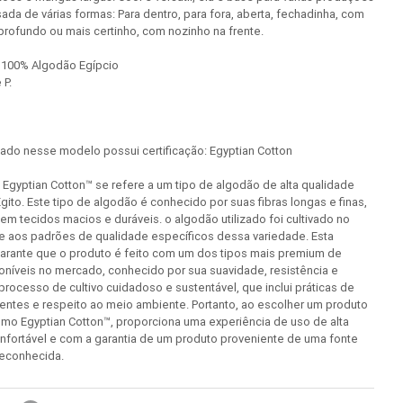
ada de várias formas: Para dentro, para fora, aberta, fechadinha, com
rofundo ou mais certinho, com nozinho na frente.
100% Algodão Egípcio
 P.
izado nesse modelo possui certificação: Egyptian Cotton
o Egyptian Cotton™ se refere a um tipo de algodão de alta qualidade
Egito. Este tipo de algodão é conhecido por suas fibras longas e finas,
em tecidos macios e duráveis. o algodão utilizado foi cultivado no
de aos padrões de qualidade específicos dessa variedade. Esta
garante que o produto é feito com um dos tipos mais premium de
oníveis no mercado, conhecido por sua suavidade, resistência e
processo de cultivo cuidadoso e sustentável, que inclui práticas de
cientes e respeito ao meio ambiente. Portanto, ao escolher um produto
omo Egyptian Cotton™, proporciona uma experiência de uso de alta
nfortável e com a garantia de um produto proveniente de uma fonte
econhecida.