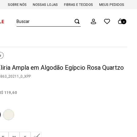
SOBRE NÓS
NOSSAS LOJAS
FIBRAS E TECIDOS
MEUS PEDIDOS
Buscar
LE
0
s
liria Ampla em Algodão Egípcio Rosa Quartzo
0863_20211_0_XPP
R$
119
,
60