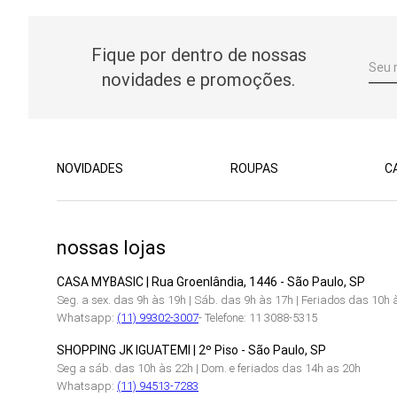
Fique por dentro de nossas
novidades e promoções.
NOVIDADES
ROUPAS
C
nossas lojas
CASA MYBASIC | Rua Groenlândia, 1446 - São Paulo, SP
Seg. a sex. das 9h às 19h | Sáb. das 9h às 17h | Feriados das 10h 
Whatsapp:
(11) 99302-3007
- Telefone: 11 3088-5315
SHOPPING JK IGUATEMI | 2º Piso - São Paulo, SP
Seg a sáb. das 10h às 22h | Dom. e feriados das 14h as 20h
Whatsapp:
(11) 94513-7283