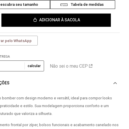
ADICIONAR À SACOLA
ar pelo WhatsApp
NTREGA
Não sei o meu CEP
calcular
AÇÕES
lo bomber com design moderno e versátil, ideal para compor looks
praticidade e estilo. Sua modelagem proporciona conforto e um
uturado que valoriza a silhueta.
ento frontal por zíper, bolsos funcionais e acabamento canelado nos