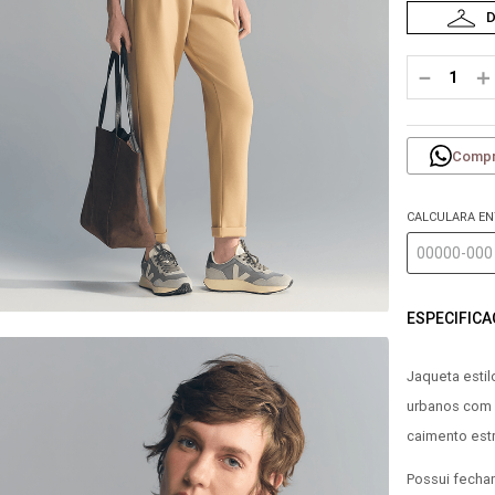
－
＋
Compr
CALCULARA E
ESPECIFIC
Jaqueta esti
urbanos com 
caimento estr
Possui fecham