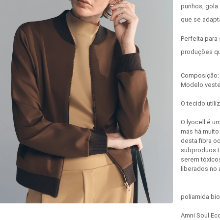
punhos, gola
que se adapt
Perfeita par
produções que
Composição: 
Modelo veste
O tecido util
O lyocell é u
mas há muito
desta fibra o
subproduos t
serem tóxicos
liberados no
poliamida bi
Amni Soul Eco