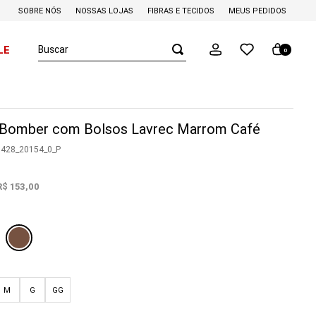
SOBRE NÓS
NOSSAS LOJAS
FIBRAS E TECIDOS
MEUS PEDIDOS
Buscar
LE
0
 Bomber com Bolsos Lavrec Marrom Café
0428_20154_0_P
R$
153
,
00
M
G
GG