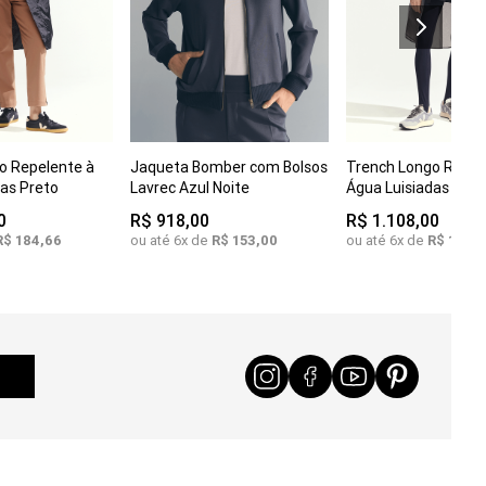
M
PP
P
M
COMPRAR
C
o Repelente à
Jaqueta Bomber com Bolsos
Trench Longo Repel
COMPRAR
M
G
GG
G
das Preto
Lavrec Azul Noite
Água Luisiadas Cinz
0
R$
918
,
00
R$
1
.
108
,
00
R$
184
,
66
ou até
6
x de
R$
153
,
00
ou até
6
x de
R$
184
,
6