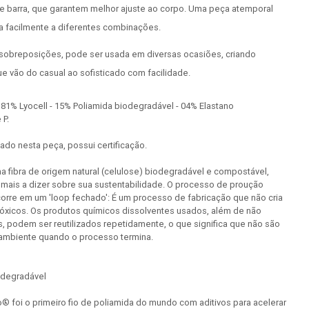
 e barra, que garantem melhor ajuste ao corpo. Uma peça atemporal
a facilmente a diferentes combinações.
a sobreposições, pode ser usada em diversas ocasiões, criando
 vão do casual ao sofisticado com facilidade.
81% Lyocell - 15% Poliamida biodegradável - 04% Elastano
 P.
izado nesta peça, possui certificação.
ma fibra de origem natural (celulose) biodegradável e compostável,
 mais a dizer sobre sua sustentabilidade. O processo de proução
corre em um 'loop fechado': É um processo de fabricação que não cria
óxicos. Os produtos químicos dissolventes usados, além de não
, podem ser reutilizados repetidamente, o que significa que não são
 ambiente quando o processo termina.
odegradável
® foi o primeiro fio de poliamida do mundo com aditivos para acelerar