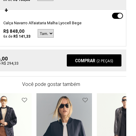
Calça Navarro Alfaiataria Malha Lyocell Bege
R$ 848,00
6
x de
R$ 141,33
6,00
COMPRAR
(
2
PEÇAS)
e R$ 294,33
Você pode gostar também