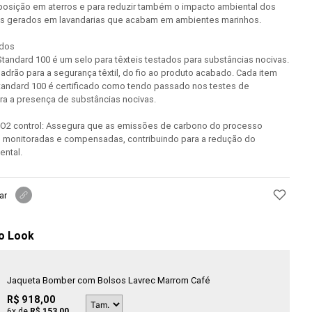
osição em aterros e para reduzir também o impacto ambiental dos
os gerados em lavandarias que acabam em ambientes marinhos.
ados
andard 100 é um selo para têxteis testados para substâncias nocivas.
padrão para a segurança têxtil, do fio ao produto acabado. Cada item
tandard 100 é certificado como tendo passado nos testes de
ra a presença de substâncias nocivas.
 CO2 control: Assegura que as emissões de carbono do processo
o monitoradas e compensadas, contribuindo para a redução do
ental.
ar
o Look
Jaqueta Bomber com Bolsos Lavrec Marrom Café
R$ 918,00
6
x de
R$ 153,00