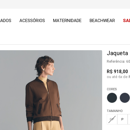
ÇADOS
ACESSÓRIOS
MATERNIDADE
BEACHWEAR
SA
Jaqueta
Referência
:
6
R$
918
,
00
ou até
6
x de
CORES
TAMANHO
PP
P