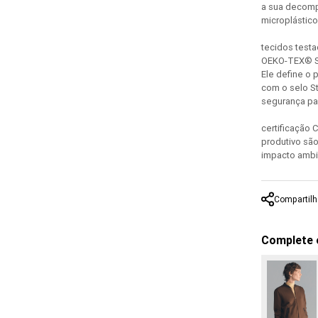
a sua decomp
microplástic
tecidos test
OEKO-TEX® St
Ele define o 
com o selo S
segurança pa
certificação
produtivo sã
impacto ambi
Compartilh
Complete 