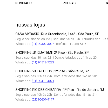
NOVIDADES
ROUPAS
C
nossas lojas
CASA MYBASIC | Rua Groenlândia, 1446 - São Paulo, SP
Seg. a sex. das 9h às 19h | Sáb. das 9h às 17h | Feriados das 10h 
Whatsapp:
(11) 99302-3007
- Telefone: 11 3088-5315
SHOPPING JK IGUATEMI | 2º Piso - São Paulo, SP
Seg a sáb. das 10h às 22h | Dom. e feriados das 14h as 20h
Whatsapp:
(11) 94513-7283
SHOPPING VILLA LOBOS | 2º Piso - São Paulo, SP
Seg a sáb das 10h às 22h | Dom. e feriados das 14h às 20h
Whatsapp:
(11) 99410-4021
SHOPPING RIO DESIGN BARRA | 1º Piso - Rio de Janeiro, RJ
Seg a sáb das 10h às 22h | Dom. e feriados das 13h às 21h
Whatsapp:
(21) 96601-9117