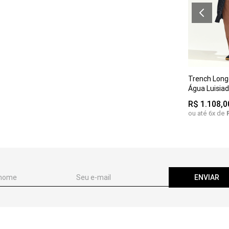
PP
P
Trench Long
G
Água Luisia
R$
1
.
108
,
0
ou até
6
x de
ENVIAR