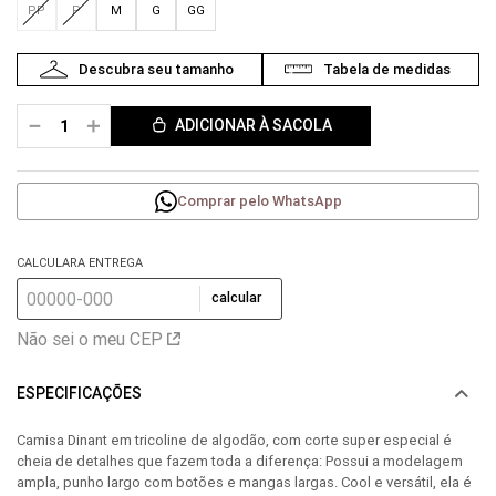
PP
P
M
G
GG
－
＋
ADICIONAR À SACOLA
Comprar pelo WhatsApp
CALCULARA ENTREGA
calcular
Não sei o meu CEP
ESPECIFICAÇÕES
Camisa Dinant em tricoline de algodão, com corte super especial é
cheia de detalhes que fazem toda a diferença: Possui a modelagem
ampla, punho largo com botões e mangas largas. Cool e versátil, ela é