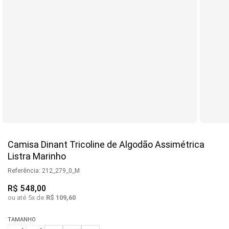
Camisa Dinant Tricoline de Algodão Assimétrica
Listra Marinho
Referência
:
212_279_0_M
R$
548
,
00
ou até
5
x de
R$
109
,
60
TAMANHO