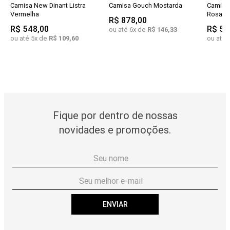
Camisa New Dinant Listra
Camisa Gouch Mostarda
Camisa
Vermelha
Rosa Q
R$
878
,
00
R$
548
,
00
R$
56
ou até
6
x de
R$
146
,
33
ou até
5
x de
R$
109
,
60
ou até
Fique por dentro de nossas
novidades e promoções.
ENVIAR