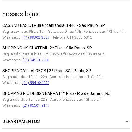
nossas lojas
CASA MYBASIC | Rua Groenlândia, 1446 - São Paulo, SP
Seg. a sex. das 9h às 19h | Sáb. das 9h às 17h | Feriados das 10h às 17h
Whatsapp:
(11) 99302-3007
- Telefone: 011 3088-5315
SHOPPING JK IGUATEMI | 2º Piso - São Paulo, SP
Seg. a sáb. das 10h às 22h | Dom. e feriados das 14h as 20h
Whatsapp:
(11) 94513-7283
SHOPPING VILLALOBOS | 2º Piso - São Paulo, SP
Seg a sáb das 10h às 22h | Dom. e feriados das 14h às 20h
Whatsapp:
(11) 99410-4021
SHOPPING RIO DESIGN BARRA | 1º Piso - Rio de Janeiro, RJ
Seg a sáb das 10h às 22h | Dom. e feriados das 13h às 21h
Whatsapp:
(21) 96601-9117
DEPARTAMENTOS