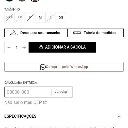
TAMANHO
XPP
PP
P
M
G
GG
－
＋
ADICIONAR À SACOLA
Comprar pelo WhatsApp
CALCULARA ENTREGA
calcular
Não sei o meu CEP
ESPECIFICAÇÕES