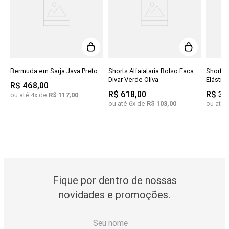
Bermuda em Sarja Java Preto
Shorts Alfaiataria Bolso Faca
Shorts
Divar Verde Oliva
Elástic
R$
468
,
00
R$
618
,
00
R$
31
ou até
4
x de
R$
117
,
00
ou até
6
x de
R$
103
,
00
ou até
Fique por dentro de nossas
novidades e promoções.