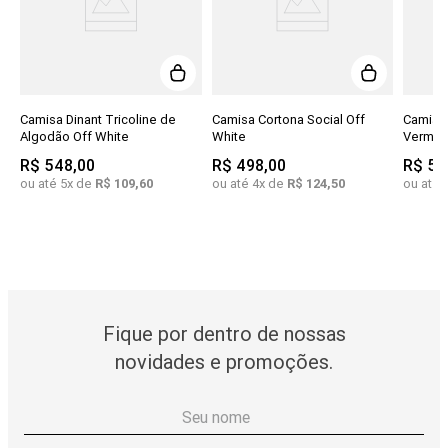
Camisa Dinant Tricoline de
Camisa Cortona Social Off
Camisa 
Algodão Off White
White
Vermel
R$
548
,
00
R$
498
,
00
R$
54
ou até
5
x de
R$
109
,
60
ou até
4
x de
R$
124
,
50
ou até
Fique por dentro de nossas
novidades e promoções.