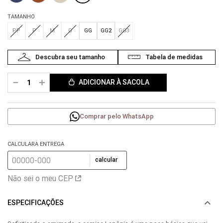
TAMANHO
PP
P
M
G
GG
GG2
GG3
－
＋
ADICIONAR À SACOLA
Comprar pelo WhatsApp
CALCULARA ENTREGA
calcular
Não sei o meu CEP
ESPECIFICAÇÕES