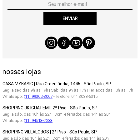
ENVIAR
nossas lojas
CASA MYBASIC | Rua Groenlândia, 1446 - São Paulo, SP
Seg. a sex. das 9h às 19h | Sáb. das 9h às 17h | Feriados das 10h às 17h
Whatsapp:
(11) 99302-3007
- Telefone: 011 3088-5315
SHOPPING JK IGUATEMI | 2º Piso - São Paulo, SP
Seg. a sáb. das 10h às 22h | Dom. e feriados das 14h as 20h
Whatsapp:
(11) 94513-7283
SHOPPING VILLALOBOS | 2º Piso - São Paulo, SP
Seg a sáb das 10h às 22h | Dom. e feriados das 14h às 20h