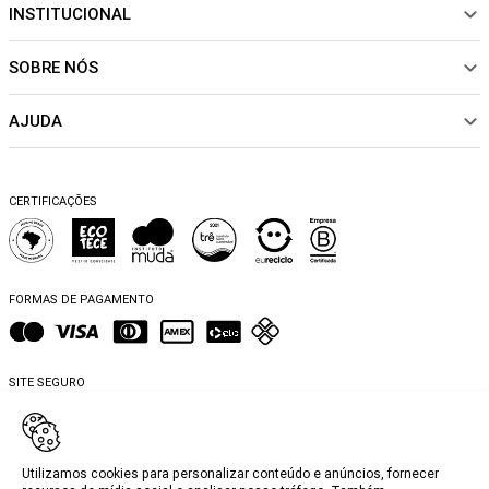
INSTITUCIONAL
NOVIDADES
ROUPAS
SOBRE NÓS
Sobre Nós
CALÇADOS
Nossas Lojas
ACESSÓRIOS
AJUDA
Política de pagamento
Sustentabilidade
BEACHWEAR
Trocas e Devoluções
Fibras e Tecidos
MATERNIDADE
Perguntas frequentes
Trocas e Devoluções
SALE
CERTIFICAÇÕES
Dicas de cuidados
Perguntas Frequentes
Falar no WhatsApp
Blog
FORMAS DE PAGAMENTO
SITE SEGURO
Utilizamos cookies para personalizar conteúdo e anúncios, fornecer