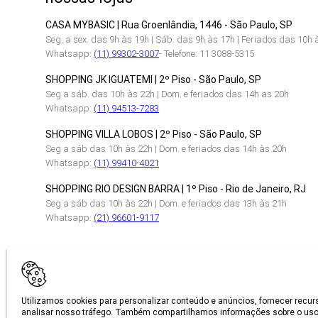
CASA MYBASIC | Rua Groenlândia, 1446 - São Paulo, SP
Seg. a sex. das 9h às 19h | Sáb. das 9h às 17h | Feriados das 10h 
Whatsapp:
(11) 99302-3007
- Telefone: 11 3088-5315
SHOPPING JK IGUATEMI | 2º Piso - São Paulo, SP
Seg a sáb. das 10h às 22h | Dom. e feriados das 14h as 20h
Whatsapp:
(11) 94513-7283
SHOPPING VILLA LOBOS | 2º Piso - São Paulo, SP
Seg a sáb das 10h às 22h | Dom. e feriados das 14h às 20h
Whatsapp:
(11) 99410-4021
SHOPPING RIO DESIGN BARRA | 1º Piso - Rio de Janeiro, RJ
Seg a sáb das 10h às 22h | Dom. e feriados das 13h às 21h
Whatsapp:
(21) 96601-9117
CERTIFICAÇÕES
Utilizamos cookies para personalizar conteúdo e anúncios, fornecer recur
analisar nosso tráfego. Também compartilhamos informações sobre o uso