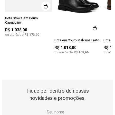
Bota Stowe em Couro
Capuccino
R$
1
.
038
,
00
ou até
6
x de
R$
173
,
00
Bota em Couro Malvinas Preto
Bota e
R$
1
.
018
,
00
R$
1
.
ou até
6
x de
R$
169
,
66
ou até
Fique por dentro de nossas
novidades e promoções.