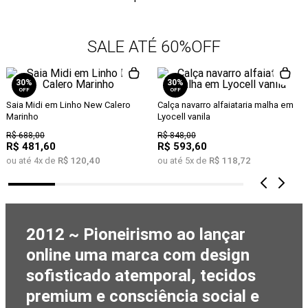
SALE ATÉ 60%OFF
30%
30%
OFF
OFF
Saia Midi em Linho New Calero
Calça navarro alfaiataria malha em
Marinho
Lyocell vanila
R$
688
,
00
R$
848
,
00
R$
481
,
60
R$
593
,
60
ou até
4
x de
R$
120
,
40
ou até
5
x de
R$
118
,
72
2012 ~ Pioneirismo ao lançar
online uma marca com design
sofisticado atemporal, tecidos
premium e consciência social e