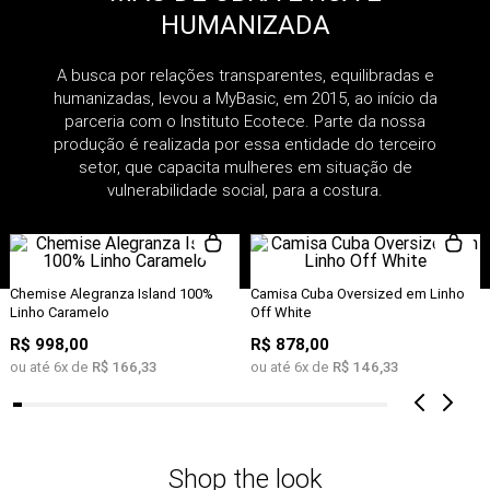
HUMANIZADA
A busca por relações transparentes, equilibradas e
humanizadas, levou a MyBasic, em 2015, ao início da
parceria com o Instituto Ecotece. Parte da nossa
produção é realizada por essa entidade do terceiro
setor, que capacita mulheres em situação de
vulnerabilidade social, para a costura.
Chemise Alegranza Island 100%
Camisa Cuba Oversized em Linho
Linho Caramelo
Off White
R$
998
,
00
R$
878
,
00
ou até
6
x de
R$
166
,
33
ou até
6
x de
R$
146
,
33
Shop the look