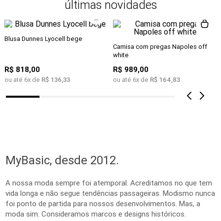
últimas novidades
Blusa Dunnes Lyocell bege
Camisa com pregas Napoles off
white
R$
818
,
00
R$
989
,
00
ou até
6
x de
R$
136
,
33
ou até
6
x de
R$
164
,
83
MyBasic, desde 2012.
A nossa moda sempre foi atemporal. Acreditamos no que tem
vida longa e não segue tendências passageiras. Modismo nunca
foi ponto de partida para nossos desenvolvimentos. Mas, a
moda sim. Consideramos marcos e designs históricos.