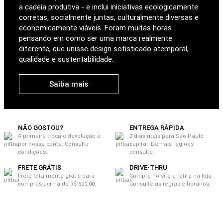
a cadeia produtiva - e inclui iniciativas ecologicamente
corretas, socialmente juntas, culturalmente diversas e
economicamente viáveis. Foram muitas horas
pensando em como ser uma marca realmente
diferente, que unisse design sofisticado atemporal,
qualidade e sustentabilidade.
Saiba mais
NÃO GOSTOU?
ENTREGA RÁPIDA
A primeira troca e devolução é
2 dias úteis para São Paulo
por nossa conta. Consulte
capital. Demais regiões
condições.
consulte.
FRETE GRÁTIS
DRIVE-THRU
Frete totalmente grátis para
Compre no site e retire na loja.
compras acima de R$ 600,00.
Consulte as regras e horários.