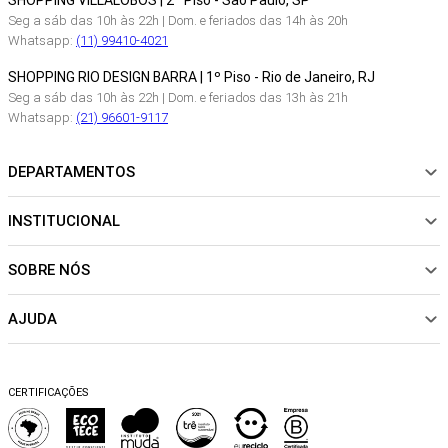
SHOPPING VILLALOBOS | 2º Piso - São Paulo, SP
Seg a sáb das 10h às 22h | Dom. e feriados das 14h às 20h
Whatsapp:
(11) 99410-4021
SHOPPING RIO DESIGN BARRA | 1º Piso - Rio de Janeiro, RJ
Seg a sáb das 10h às 22h | Dom. e feriados das 13h às 21h
Whatsapp:
(21) 96601-9117
DEPARTAMENTOS
INSTITUCIONAL
NOVIDADES
ROUPAS
SOBRE NÓS
Sobre Nós
CALÇADOS
Nossas Lojas
ACESSÓRIOS
AJUDA
Política de pagamento
Sustentabilidade
BEACHWEAR
Trocas e Devoluções
Fibras e Tecidos
MATERNIDADE
Perguntas frequentes
Trocas e Devoluções
SALE
CERTIFICAÇÕES
Dicas de cuidados
Perguntas Frequentes
Falar no WhatsApp
Blog