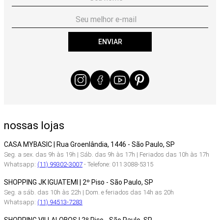
ENVIAR
nossas lojas
CASA MYBASIC | Rua Groenlândia, 1446 - São Paulo, SP
Seg. a sex. das 9h às 19h | Sáb. das 9h às 17h | Feriados das 10h às 17h
Whatsapp:
(11) 99302-3007
- Telefone: 011 3088-5315
SHOPPING JK IGUATEMI | 2º Piso - São Paulo, SP
Seg. a sáb. das 10h às 22h | Dom. e feriados das 14h as 20h
Whatsapp:
(11) 94513-7283