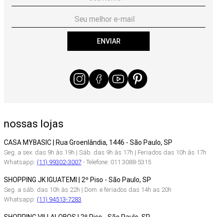
ENVIAR
nossas lojas
CASA MYBASIC | Rua Groenlândia, 1446 - São Paulo, SP
Seg. a sex. das 9h às 19h | Sáb. das 9h às 17h | Feriados das 10h às 17h
Whatsapp:
(11) 99302-3007
- Telefone: 011 3088-5315
SHOPPING JK IGUATEMI | 2º Piso - São Paulo, SP
Seg. a sáb. das 10h às 22h | Dom. e feriados das 14h as 20h
Whatsapp:
(11) 94513-7283