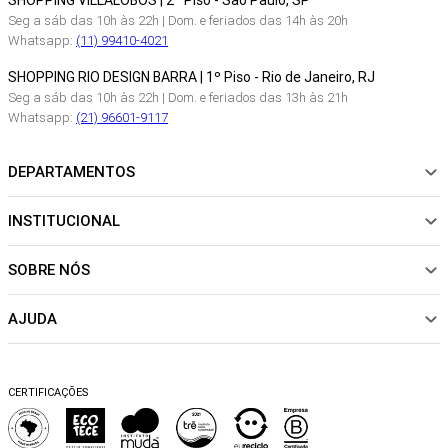
SHOPPING VILLALOBOS | 2º Piso - São Paulo, SP
Seg a sáb das 10h às 22h | Dom. e feriados das 14h às 20h
Whatsapp:
(11) 99410-4021
SHOPPING RIO DESIGN BARRA | 1º Piso - Rio de Janeiro, RJ
Seg a sáb das 10h às 22h | Dom. e feriados das 13h às 21h
Whatsapp:
(21) 96601-9117
DEPARTAMENTOS
INSTITUCIONAL
NOVIDADES
ROUPAS
SOBRE NÓS
Sobre Nós
CALÇADOS
Nossas Lojas
ACESSÓRIOS
AJUDA
Política de pagamento
Sustentabilidade
BEACHWEAR
Trocas e Devoluções
Fibras e Tecidos
MATERNIDADE
Perguntas frequentes
Trocas e Devoluções
SALE
CERTIFICAÇÕES
Dicas de cuidados
Perguntas Frequentes
Falar no WhatsApp
Blog