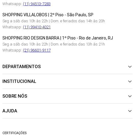
Whatsapp:
(11) 94513-7283
SHOPPING VILLALOBOS | 2º Piso - São Paulo, SP
Seg a sáb das 10h às 22h | Dom. e feriados das 14h às 20h
Whatsapp:
(11) 99410-4021
SHOPPING RIO DESIGN BARRA | 1º Piso - Rio de Janeiro, RJ
Seg a sáb das 10h às 22h | Dom. e feriados das 13h às 21h
Whatsapp:
(21) 96601-9117
DEPARTAMENTOS
INSTITUCIONAL
NOVIDADES
ROUPAS
SOBRE NÓS
Sobre Nós
CALÇADOS
Nossas Lojas
ACESSÓRIOS
AJUDA
Política de pagamento
Sustentabilidade
BEACHWEAR
Trocas e Devoluções
Fibras e Tecidos
MATERNIDADE
Perguntas frequentes
Trocas e Devoluções
SALE
CERTIFICAÇÕES