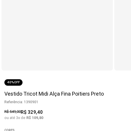
40%
OFF
Vestido Tricot Midi Alça Fina Poitiers Preto
Referência
:
1390901
R$
549
,
00
R$
329
,
40
ou até
3
x de
R$
109
,
80
CORES