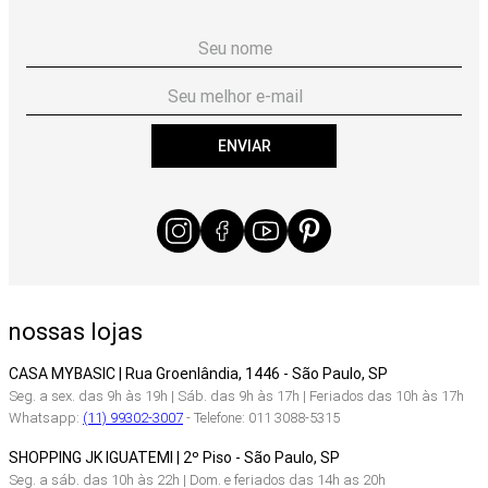
ENVIAR
nossas lojas
CASA MYBASIC | Rua Groenlândia, 1446 - São Paulo, SP
Seg. a sex. das 9h às 19h | Sáb. das 9h às 17h | Feriados das 10h às 17h
Whatsapp:
(11) 99302-3007
- Telefone: 011 3088-5315
SHOPPING JK IGUATEMI | 2º Piso - São Paulo, SP
Seg. a sáb. das 10h às 22h | Dom. e feriados das 14h as 20h