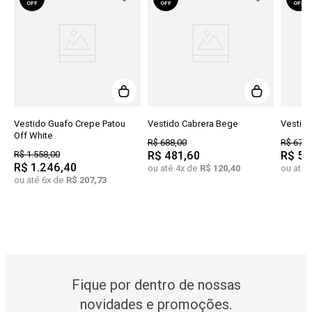
OFF
OFF
OFF
Vestido Guafo Crepe Patou
Vestido Cabrera Bege
Vestido
Off White
R$
688
,
00
R$
678
,
R$
1
.
558
,
00
R$
481
,
60
R$
54
R$
1
.
246
,
40
ou até
4
x de
R$
120
,
40
ou até
ou até
6
x de
R$
207
,
73
Fique por dentro de nossas
novidades e promoções.