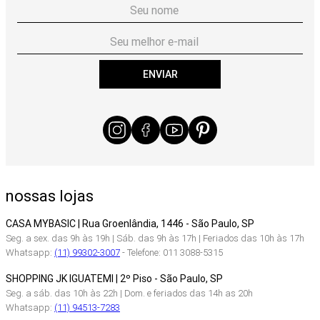
ENVIAR
nossas lojas
CASA MYBASIC | Rua Groenlândia, 1446 - São Paulo, SP
Seg. a sex. das 9h às 19h | Sáb. das 9h às 17h | Feriados das 10h às 17h
Whatsapp:
(11) 99302-3007
- Telefone: 011 3088-5315
SHOPPING JK IGUATEMI | 2º Piso - São Paulo, SP
Seg. a sáb. das 10h às 22h | Dom. e feriados das 14h as 20h
Whatsapp:
(11) 94513-7283