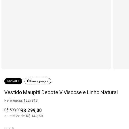
50%
OFF
Últimas peças
Vestido Maupiti Decote V Viscose e Linho Natural
Referência
:
1227813
R$
598
,
00
R$
299
,
00
ou até
2
x de
R$
149
,
50
CORES