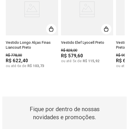
Vestido Longo Alças Finas
Vestido Elef Lyocell Preto
Vestid
Liancourt Preto
Preto
R$
828
,
00
R$
778
,
00
R$
579
,
60
R$
958
,
R$
622
,
40
R$
67
ou até
5
x de
R$
115
,
92
ou até
6
x de
R$
103
,
73
ou até
Fique por dentro de nossas
novidades e promoções.