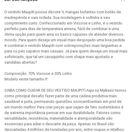
O vestido Maupiti possui decote V, mangas bufantes com botão de
madrepérola e saia rodada. Sua modelagem é soltinha e seu
comprimento curto. Confeccionado em Viscose e Linho, é o vestido
perfeito para dias de temperatura amena, fácil de combinar e uma
ótima opção para quem ama os basics capazes de atender diversos
moods. Para quem deseja um visual mais despojado uma boa pedida
é combinar o vestido Maupiti com sobreposições mais larguinhas e
para os pés sapatos mais casuais. Já para quem deseja um visual mais
sofisticado, que tal um casaquinho com shape mais ajustado e
sandálias abertas?
Composição: 70% Viscose e 30% Linho
Modelo veste tamanho P.
SAIBA COMO CUIDAR DE SEU VESTIDO MAUPITI Aqui na MyBasic temos
como principal desafio fazer parte de uma cadeia produtiva mais
saudável e justa, permeando questões socioambientais em prol de
um mundo melhor. Para criar peças que sejam de fato sustentáveis é
de extrema importância pensar em sua durabilidade. Fatores como
versatilidade, resistência, materialidade e atemporalidade são
essenciais para adiar o descarte da peça. Apenas no Brasil são
descartadas 4 milhões de toneladas por ano, entre roupas e retalhos