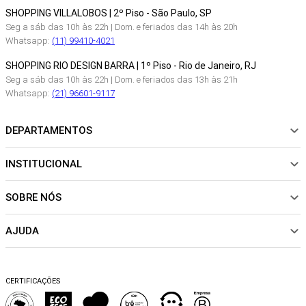
SHOPPING VILLALOBOS | 2º Piso - São Paulo, SP
Seg a sáb das 10h às 22h | Dom. e feriados das 14h às 20h
Whatsapp:
(11) 99410-4021
SHOPPING RIO DESIGN BARRA | 1º Piso - Rio de Janeiro, RJ
Seg a sáb das 10h às 22h | Dom. e feriados das 13h às 21h
Whatsapp:
(21) 96601-9117
DEPARTAMENTOS
INSTITUCIONAL
NOVIDADES
ROUPAS
SOBRE NÓS
Sobre Nós
CALÇADOS
Nossas Lojas
ACESSÓRIOS
AJUDA
Política de pagamento
Sustentabilidade
BEACHWEAR
Trocas e Devoluções
Fibras e Tecidos
MATERNIDADE
Perguntas frequentes
Trocas e Devoluções
SALE
CERTIFICAÇÕES
Dicas de cuidados
Perguntas Frequentes
Falar no WhatsApp