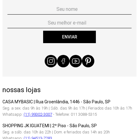
ENVIAR
nossas lojas
CASA MYBASIC | Rua Groenlândia, 1446 - São Paulo, SP
Seg. a sex. das 9h às 19h | Sáb. das 9h às 17h | Feriados das 10h às 17h
Whatsapp:
(11) 99302-3007
- Telefone: 011 3088-5315
SHOPPING JK IGUATEMI | 2º Piso - São Paulo, SP
Seg. a sáb. das 10h às 22h | Dom. e feriados das 14h as 20h
Whatsapp:
(11) 94513-7283