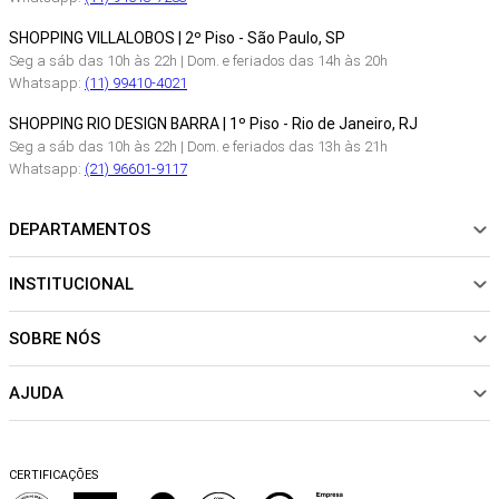
SHOPPING VILLALOBOS | 2º Piso - São Paulo, SP
Seg a sáb das 10h às 22h | Dom. e feriados das 14h às 20h
Whatsapp:
(11) 99410-4021
SHOPPING RIO DESIGN BARRA | 1º Piso - Rio de Janeiro, RJ
Seg a sáb das 10h às 22h | Dom. e feriados das 13h às 21h
Whatsapp:
(21) 96601-9117
DEPARTAMENTOS
INSTITUCIONAL
NOVIDADES
ROUPAS
SOBRE NÓS
Sobre Nós
CALÇADOS
Nossas Lojas
ACESSÓRIOS
AJUDA
Política de pagamento
Sustentabilidade
BEACHWEAR
Trocas e Devoluções
Fibras e Tecidos
MATERNIDADE
Perguntas frequentes
Trocas e Devoluções
SALE
CERTIFICAÇÕES
Dicas de cuidados
Perguntas Frequentes