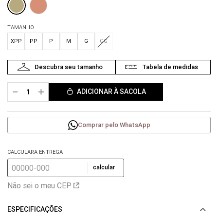
TAMANHO
XPP
PP
P
M
G
GG
－
＋
ADICIONAR À SACOLA
Comprar pelo WhatsApp
CALCULARA ENTREGA
calcular
Não sei o meu CEP
ESPECIFICAÇÕES