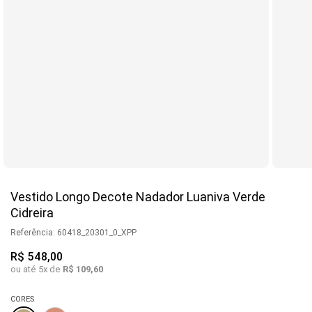
Vestido Longo Decote Nadador Luaniva Verde
Cidreira
Referência
:
60418_20301_0_XPP
R$
548
,
00
ou até
5
x de
R$
109
,
60
CORES