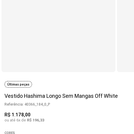
Últimas peças
Vestido Hashima Longo Sem Mangas Off White
Referência
:
40366_184_0_P
R$
1
.
178
,
00
ou até
6
x de
R$
196
,
33
CORES