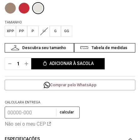
TAMANHO
XPP
PP
P
M
G
GG
－
＋
ADICIONAR À SACOLA
Comprar pelo WhatsApp
CALCULARA ENTREGA
calcular
Não sei o meu CEP
ESPECIFICAÇÕES