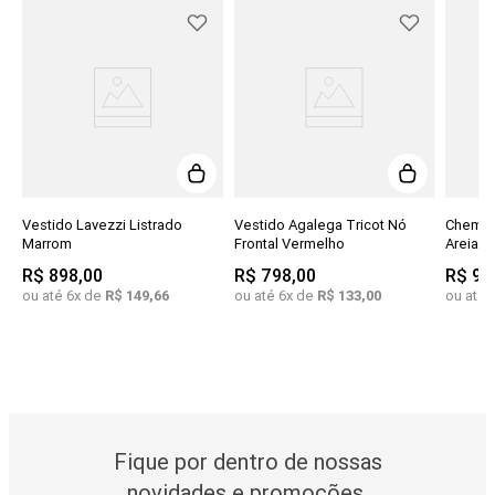
es
Vestido Lavezzi Listrado
Vestido Agalega Tricot Nó
Chemis
Marrom
Frontal Vermelho
Areia
R$
898
,
00
R$
798
,
00
R$
99
ou até
6
x de
R$
149
,
66
ou até
6
x de
R$
133
,
00
ou até
Fique por dentro de nossas
novidades e promoções.