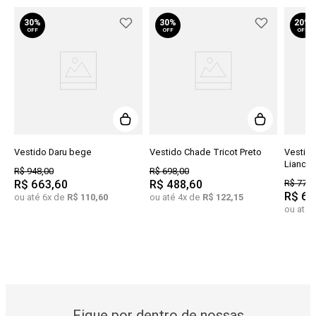
30%
30%
20%
OFF
OFF
OFF
Vestido Daru bege
Vestido Chade Tricot Preto
Vestido
Liancou
R$
948
,
00
R$
698
,
00
R$
663
,
60
R$
488
,
60
R$
778
,
R$
62
ou até
6
x de
R$
110
,
60
ou até
4
x de
R$
122
,
15
ou até
Fique por dentro de nossas