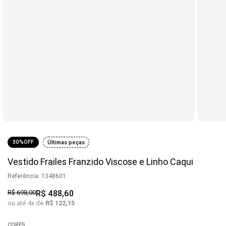
30%
OFF
Últimas peças
Vestido Frailes Franzido Viscose e Linho Caqui
Referência
:
1348601
R$
698
,
00
R$
488
,
60
ou até
4
x de
R$
122
,
15
CORES