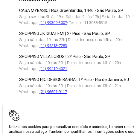
CASA MYBASIC | Rua Groenlândia, 1446 - São Paulo, SP
Seg. a sex. das 9h às 19h | Sáb. das 9h às 17h | Feriados das 10h 
Whatsapp:
(11) 99302-3007
- Telefone: 11 3088-5315
SHOPPING JK IGUATEMI | 2º Piso - São Paulo, SP
Seg a sáb. das 10h às 22h | Dom. e feriados das 14h as 20h
Whatsapp:
(11) 94513-7283
SHOPPING VILLA LOBOS | 2º Piso - São Paulo, SP
Seg a sáb das 10h às 22h | Dom. e feriados das 14h às 20h
Whatsapp:
(11) 99410-4021
SHOPPING RIO DESIGN BARRA | 1º Piso - Rio de Janeiro, RJ
Seg a sáb das 10h às 22h | Dom. e feriados das 13h às 21h
Whatsapp:
(21) 96601-9117
CERTIFICAÇÕES
Utilizamos cookies para personalizar conteúdo e anúncios, fornecer recur
analisar nosso tráfego. Também compartilhamos informações sobre o uso