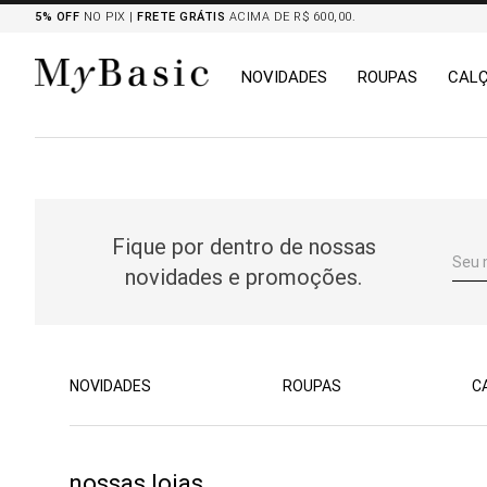
5% OFF
NO PIX |
FRETE GRÁTIS
ACIMA DE R$ 600,00.
NOVIDADES
ROUPAS
CAL
TERMOS MAIS BUSCADOS
1
º
tricot
2
º
mocassim
Fique por dentro de nossas
3
º
botas
novidades e promoções.
4
º
blazers
5
º
chemises
6
º
calça
7
º
camisa
NOVIDADES
ROUPAS
C
8
º
saia
nossas lojas