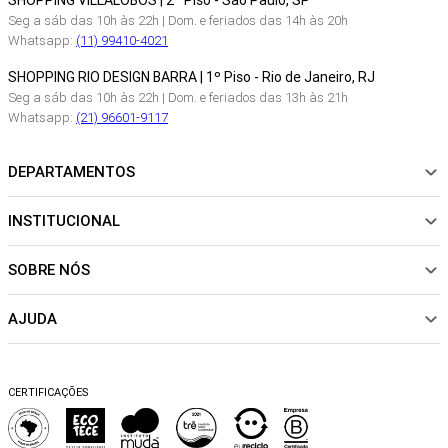
SHOPPING VILLALOBOS | 2º Piso - São Paulo, SP
Seg a sáb das 10h às 22h | Dom. e feriados das 14h às 20h
Whatsapp:
(11) 99410-4021
SHOPPING RIO DESIGN BARRA | 1º Piso - Rio de Janeiro, RJ
Seg a sáb das 10h às 22h | Dom. e feriados das 13h às 21h
Whatsapp:
(21) 96601-9117
DEPARTAMENTOS
INSTITUCIONAL
NOVIDADES
ROUPAS
SOBRE NÓS
Sobre Nós
CALÇADOS
Nossas Lojas
ACESSÓRIOS
AJUDA
Política de pagamento
Sustentabilidade
BEACHWEAR
Trocas e Devoluções
Fibras e Tecidos
MATERNIDADE
Perguntas frequentes
Trocas e Devoluções
SALE
CERTIFICAÇÕES
Dicas de cuidados
Perguntas Frequentes
Falar no WhatsApp
Blog