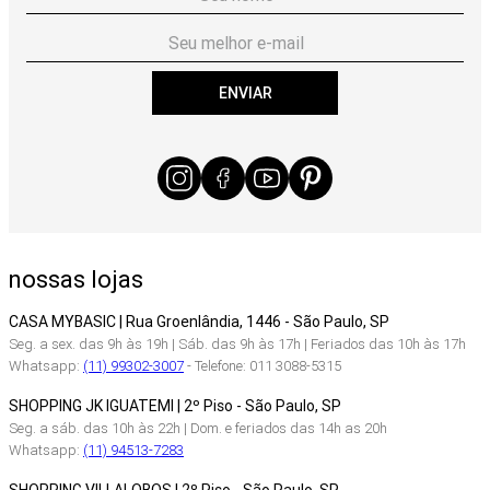
ENVIAR
nossas lojas
CASA MYBASIC | Rua Groenlândia, 1446 - São Paulo, SP
Seg. a sex. das 9h às 19h | Sáb. das 9h às 17h | Feriados das 10h às 17h
Whatsapp:
(11) 99302-3007
- Telefone: 011 3088-5315
SHOPPING JK IGUATEMI | 2º Piso - São Paulo, SP
Seg. a sáb. das 10h às 22h | Dom. e feriados das 14h as 20h
Whatsapp:
(11) 94513-7283