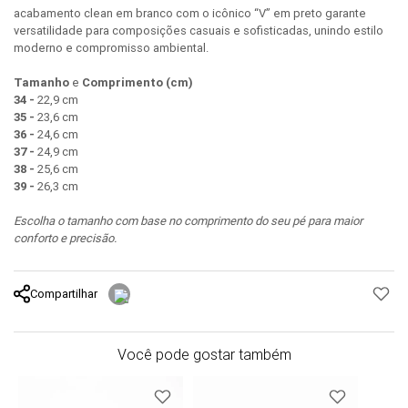
acabamento clean em branco com o icônico “V” em preto garante
versatilidade para composições casuais e sofisticadas, unindo estilo
moderno e compromisso ambiental.
Tamanho
e
Comprimento (cm)
34 -
22,9 cm
35 -
23,6 cm
36 -
24,6 cm
37 -
24,9 cm
38 -
25,6 cm
39 -
26,3 cm
Escolha o tamanho com base no comprimento do seu pé para maior
conforto e precisão.
Compartilhar
Você pode gostar também