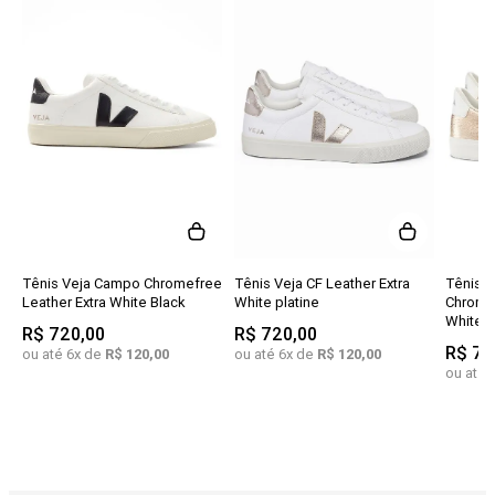
Tênis Veja Campo Chromefree
Tênis Veja CF Leather Extra
Tênis R
Leather Extra White Black
White platine
Chromof
White
R$
720
,
00
R$
720
,
00
R$
75
ou até
6
x de
R$
120
,
00
ou até
6
x de
R$
120
,
00
ou até