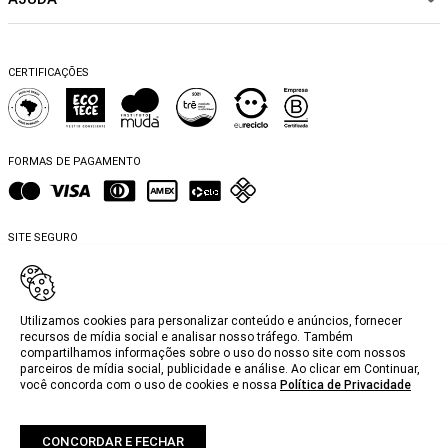
Política de pagamento
Sustentabilidade
BEACHWEAR
Trocas e Devoluções
Fibras e Tecidos
MATERNIDADE
Perguntas frequentes
Trocas e Devoluções
SALE
CERTIFICAÇÕES
Dicas de cuidados
Perguntas Frequentes
Falar no WhatsApp
Blog
FORMAS DE PAGAMENTO
SITE SEGURO
Utilizamos cookies para personalizar conteúdo e anúncios, fornecer
recursos de mídia social e analisar nosso tráfego. Também
compartilhamos informações sobre o uso do nosso site com nossos
@2025, MyBasic.com.br.
parceiros de mídia social, publicidade e análise. Ao clicar em Continuar,
você concorda com o uso de cookies e nossa
Política de Privacidade
CNPJ. 15.242.804/0001-74 Rua Groenlândia, 1446 - Jardim América, São Paulo -
SP, 01434-100. Todos os direitos reservados.
Fotos e Logotipos aqui veiculados são de propriedade da MyBasic.com.br. É
vetada a sua reprodução, total ou parcial.
CONCORDAR E FECHAR