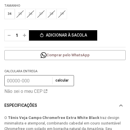
TAMANHO
34
35
36
37
38
39
－
＋
ADICIONAR À SACOLA
Comprar pelo WhatsApp
CALCULARA ENTREGA
calcular
Não sei o meu CEP
ESPECIFICAÇÕES
O
Tênis Veja Campo Chromefree Extra White Black
traz design
minimalista e atemporal, combinando cabedal em couro sustentável
Chromefree com solado em borracha natural da Amazônia. Seu