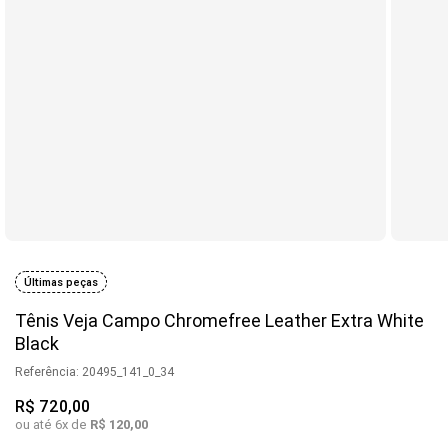
Últimas peças
Tênis Veja Campo Chromefree Leather Extra White
Black
Referência
:
20495_141_0_34
R$
720
,
00
ou até
6
x de
R$
120
,
00