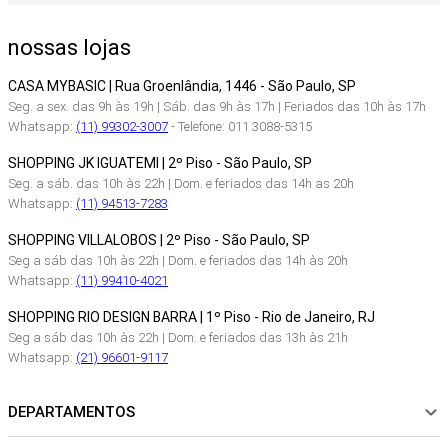
nossas lojas
CASA MYBASIC | Rua Groenlândia, 1446 - São Paulo, SP
Seg. a sex. das 9h às 19h | Sáb. das 9h às 17h | Feriados das 10h às 17h
Whatsapp:
(11) 99302-3007
- Telefone: 011 3088-5315
SHOPPING JK IGUATEMI | 2º Piso - São Paulo, SP
Seg. a sáb. das 10h às 22h | Dom. e feriados das 14h as 20h
Whatsapp:
(11) 94513-7283
SHOPPING VILLALOBOS | 2º Piso - São Paulo, SP
Seg a sáb das 10h às 22h | Dom. e feriados das 14h às 20h
Whatsapp:
(11) 99410-4021
SHOPPING RIO DESIGN BARRA | 1º Piso - Rio de Janeiro, RJ
Seg a sáb das 10h às 22h | Dom. e feriados das 13h às 21h
Whatsapp:
(21) 96601-9117
DEPARTAMENTOS