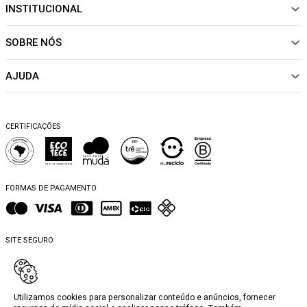
INSTITUCIONAL
NOVIDADES
ROUPAS
SOBRE NÓS
Sobre Nós
CALÇADOS
Nossas Lojas
ACESSÓRIOS
AJUDA
Política de pagamento
Sustentabilidade
BEACHWEAR
Trocas e Devoluções
Fibras e Tecidos
MATERNIDADE
Perguntas frequentes
Trocas e Devoluções
SALE
CERTIFICAÇÕES
Dicas de cuidados
Perguntas Frequentes
Falar no WhatsApp
Blog
FORMAS DE PAGAMENTO
SITE SEGURO
Utilizamos cookies para personalizar conteúdo e anúncios, fornecer