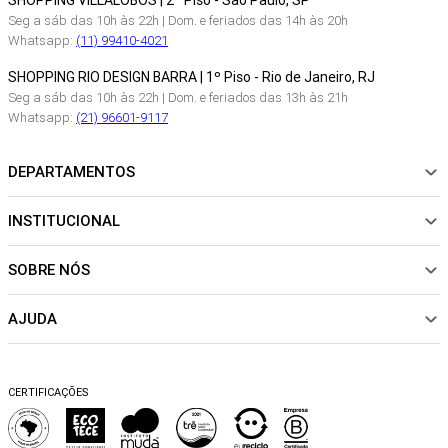
SHOPPING VILLALOBOS | 2º Piso - São Paulo, SP
Seg a sáb das 10h às 22h | Dom. e feriados das 14h às 20h
Whatsapp:
(11) 99410-4021
SHOPPING RIO DESIGN BARRA | 1º Piso - Rio de Janeiro, RJ
Seg a sáb das 10h às 22h | Dom. e feriados das 13h às 21h
Whatsapp:
(21) 96601-9117
DEPARTAMENTOS
INSTITUCIONAL
NOVIDADES
ROUPAS
SOBRE NÓS
Sobre Nós
CALÇADOS
Nossas Lojas
ACESSÓRIOS
AJUDA
Política de pagamento
Sustentabilidade
BEACHWEAR
Trocas e Devoluções
Fibras e Tecidos
MATERNIDADE
Perguntas frequentes
Trocas e Devoluções
SALE
CERTIFICAÇÕES
Dicas de cuidados
Perguntas Frequentes
Falar no WhatsApp
Blog