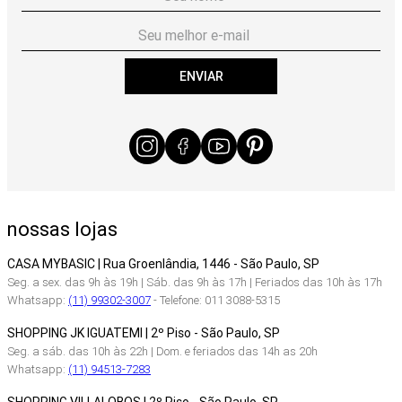
ENVIAR
nossas lojas
CASA MYBASIC | Rua Groenlândia, 1446 - São Paulo, SP
Seg. a sex. das 9h às 19h | Sáb. das 9h às 17h | Feriados das 10h às 17h
Whatsapp:
(11) 99302-3007
- Telefone: 011 3088-5315
SHOPPING JK IGUATEMI | 2º Piso - São Paulo, SP
Seg. a sáb. das 10h às 22h | Dom. e feriados das 14h as 20h
Whatsapp:
(11) 94513-7283