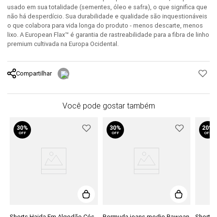
usado em sua totalidade (sementes, óleo e safra), o que significa que
não há desperdício. Sua durabilidade e qualidade são inquestionáveis
o que colabora para vida longa do produto - menos descarte, menos
lixo. A European Flax™ é garantia de rastreabilidade para a fibra de linho
premium cultivada na Europa Ocidental.
Compartilhar
Você pode gostar também
30%
30%
20%
OFF
OFF
OFF
Shorts Haida Em Algodão Cós
Bermuda jeans medio Bawean
Shorts