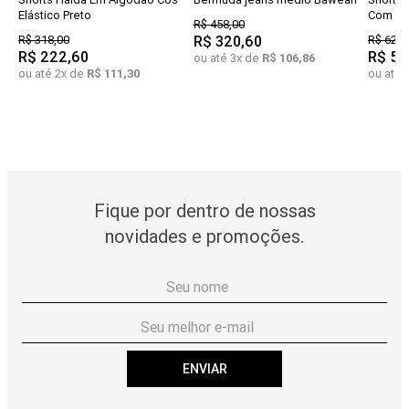
Elástico Preto
Com Pre
R$
458
,
00
R$
318
,
00
R$
320
,
60
R$
628
,
R$
222
,
60
R$
50
ou até
3
x de
R$
106
,
86
ou até
2
x de
R$
111
,
30
ou até
Fique por dentro de nossas
novidades e promoções.
ENVIAR