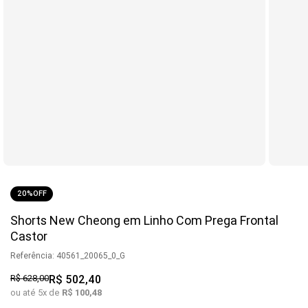
20%
OFF
Shorts New Cheong em Linho Com Prega Frontal
Castor
Referência
:
40561_20065_0_G
R$
628
,
00
R$
502
,
40
ou até
5
x de
R$
100
,
48