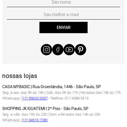
ENVIAR
nossas lojas
CASA MYBASIC | Rua Groenlândia, 1446 - São Paulo, SP
Seg. a sex. das 9h às 19h | Sáb. das 9h às 17h | Feriados das 10h às 17h
Whatsapp:
(11) 99302-3007
- Telefone: 011 3088-5315
SHOPPING JK IGUATEMI | 2º Piso - São Paulo, SP
Seg. a sáb. das 10h às 22h | Dom. e feriados das 14h as 20h
Whatsapp:
(11) 94513-7283