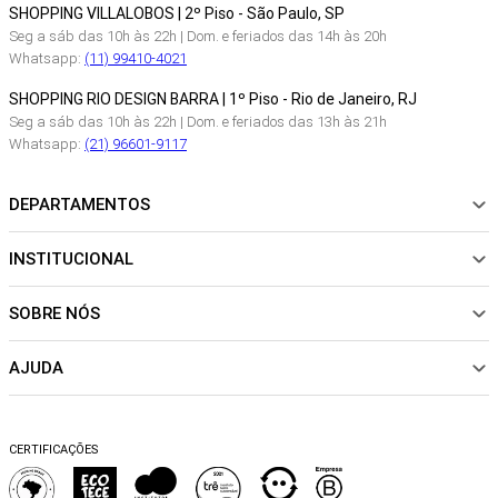
SHOPPING VILLALOBOS | 2º Piso - São Paulo, SP
Seg a sáb das 10h às 22h | Dom. e feriados das 14h às 20h
Whatsapp:
(11) 99410-4021
SHOPPING RIO DESIGN BARRA | 1º Piso - Rio de Janeiro, RJ
Seg a sáb das 10h às 22h | Dom. e feriados das 13h às 21h
Whatsapp:
(21) 96601-9117
DEPARTAMENTOS
INSTITUCIONAL
NOVIDADES
ROUPAS
SOBRE NÓS
Sobre Nós
CALÇADOS
Nossas Lojas
ACESSÓRIOS
AJUDA
Política de pagamento
Sustentabilidade
BEACHWEAR
Trocas e Devoluções
Fibras e Tecidos
MATERNIDADE
Perguntas frequentes
Trocas e Devoluções
SALE
CERTIFICAÇÕES
Dicas de cuidados
Perguntas Frequentes
Falar no WhatsApp