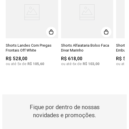
Shorts Landes Com Pregas
Shorts Alfaiataria Bolso Faca
Shorts 
Frontais Off White
Divar Marinho
Embutid
R$
528
,
00
R$
618
,
00
R$
56
ou até
5
x de
R$
105
,
60
ou até
6
x de
R$
103
,
00
ou até
Fique por dentro de nossas
novidades e promoções.