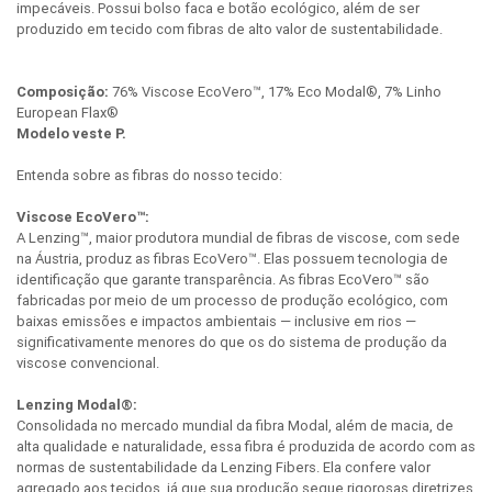
impecáveis. Possui bolso faca e botão ecológico, além de ser
produzido em tecido com fibras de alto valor de sustentabilidade.
Composição:
76% Viscose EcoVero™, 17% Eco Modal®, 7% Linho
European Flax®
Modelo veste P.
Entenda sobre as fibras do nosso tecido:
Viscose EcoVero™:
A Lenzing™, maior produtora mundial de fibras de viscose, com sede
na Áustria, produz as fibras EcoVero™. Elas possuem tecnologia de
identificação que garante transparência. As fibras EcoVero™ são
fabricadas por meio de um processo de produção ecológico, com
baixas emissões e impactos ambientais — inclusive em rios —
significativamente menores do que os do sistema de produção da
viscose convencional.
Lenzing Modal®:
Consolidada no mercado mundial da fibra Modal, além de macia, de
alta qualidade e naturalidade, essa fibra é produzida de acordo com as
normas de sustentabilidade da Lenzing Fibers. Ela confere valor
agregado aos tecidos, já que sua produção segue rigorosas diretrizes