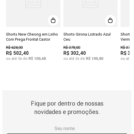
Shorts New Cheong em Linho
Shorts Girona Listrado Azul
Shorts 
Com Prega Frontal Castor
Ceu
Vermel
R$
628
,
00
R$
378
,
00
R$
378
,
R$
502
,
40
R$
302
,
40
R$
30
ou até
5
x de
R$
100
,
48
ou até
3
x de
R$
100
,
80
ou até
Fique por dentro de nossas
novidades e promoções.