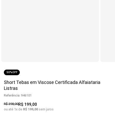
50%
OFF
Short Tebas em Viscose Certificada Alfaiataria
Listras
Referência
:
946101
R$
398
,
00
R$
199
,
00
ou até
1
x de
R$
199
,
00
sem juros