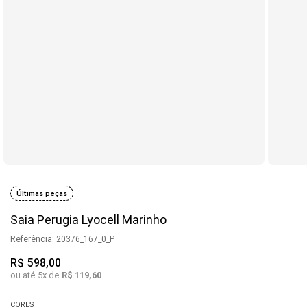
Últimas peças
Saia Perugia Lyocell Marinho
Referência
:
20376_167_0_P
R$
598
,
00
ou até
5
x de
R$
119
,
60
CORES