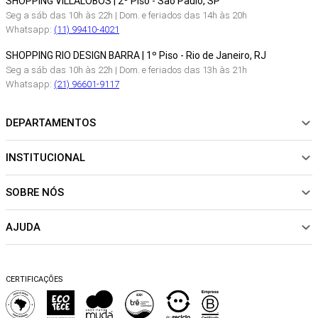
SHOPPING VILLALOBOS | 2º Piso - São Paulo, SP
Seg a sáb das 10h às 22h | Dom. e feriados das 14h às 20h
Whatsapp:
(11) 99410-4021
SHOPPING RIO DESIGN BARRA | 1º Piso - Rio de Janeiro, RJ
Seg a sáb das 10h às 22h | Dom. e feriados das 13h às 21h
Whatsapp:
(21) 96601-9117
DEPARTAMENTOS
INSTITUCIONAL
NOVIDADES
ROUPAS
SOBRE NÓS
Sobre Nós
CALÇADOS
Nossas Lojas
ACESSÓRIOS
AJUDA
Política de pagamento
Sustentabilidade
BEACHWEAR
Trocas e Devoluções
Fibras e Tecidos
MATERNIDADE
Perguntas frequentes
Trocas e Devoluções
SALE
CERTIFICAÇÕES
Dicas de cuidados
Perguntas Frequentes
Falar no WhatsApp
Blog