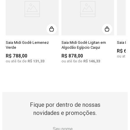
Saia Midi Godê Lemenez
Saia Midi Godê Ligitan em
Saia Mi
Verde
Algodão Egípcio Caqui
R$
69
R$
788
,
00
R$
878
,
00
ou até
ou até
6
x de
R$
131
,
33
ou até
6
x de
R$
146
,
33
Fique por dentro de nossas
novidades e promoções.