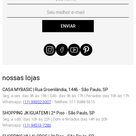
ENVIAR
nossas lojas
CASA MYBASIC | Rua Groenlândia, 1446 - São Paulo, SP
Seg. a sex. das 9h às 19h | Sáb. das 9h às 17h | Feriados das 10h às 17h
Whatsapp:
(11) 99302-3007
- Telefone: 011 3088-5315
SHOPPING JK IGUATEMI | 2º Piso - São Paulo, SP
Seg. a sáb. das 10h às 22h | Dom. e feriados das 14h as 20h
Whatsapp:
(11) 94513-7283