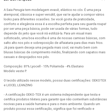
A Saia Perugia tem modelagem evasê, elástico no cós. É uma peça
atemporal, clássica e super versátil, que vai te ajudar a compor vários
looks para diferentes ocasiões. Se você gosta de praticidade,
conforto e elegância essa é a escolha perfeita para seu guarda roupa!
por ser uma peça básica, pode ser usada de várias formas, tudo
depende do jeito que você irá estilizá-la. Para um visual mais
sofisticado, uma boa escolha é uma de nossas camisas básicas, com
salto alto nos pés e sobreposição de alfaiataria para dias mais frios.
Já para quem deseja uma pegada mais cool, vai muito bem com
blusas básicas de comprimento médio, finalizando com sapatos mais
casuais e despojados nos pés.
Composição: 81% Lyocell - 15% Poliamida - 4% Elastano
Modelo veste P.
O tecido utilizado nesse modelo, possui duas certificações: OEKOTEX
e LIOCEL LEANZING
- A certificação OEKO-TEX é um sistema independente que testa e
certifica produtos têxteis para garantir que não contenham substâncias
nocivas para a saúde humana e para o meio ambiente. Quando um
produto possui essa certificação, significa que foi verificado e