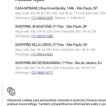
CASA MYBASIC | Rua Groenlândia, 1446 - São Paulo, SP
Seg. a sex. das 9h às 19h | Sáb. das 9h às 17h | Feriados das 10h 
Whatsapp:
(11) 99302-3007
- Telefone: 11 3088-5315
SHOPPING JK IGUATEMI | 2º Piso - São Paulo, SP
Seg a sáb. das 10h às 22h | Dom. e feriados das 14h as 20h
Whatsapp:
(11) 94513-7283
SHOPPING VILLA LOBOS | 2º Piso - São Paulo, SP
Seg a sáb das 10h às 22h | Dom. e feriados das 14h às 20h
Whatsapp:
(11) 99410-4021
SHOPPING RIO DESIGN BARRA | 1º Piso - Rio de Janeiro, RJ
Seg a sáb das 10h às 22h | Dom. e feriados das 13h às 21h
Whatsapp:
(21) 96601-9117
CERTIFICAÇÕES
Utilizamos cookies para personalizar conteúdo e anúncios, fornecer recur
analisar nosso tráfego. Também compartilhamos informações sobre o uso