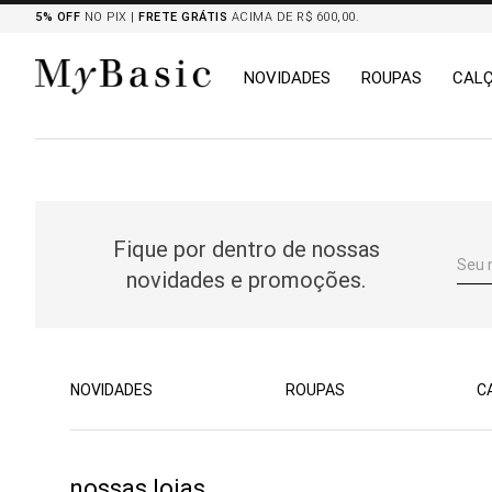
5% OFF
NO PIX |
FRETE GRÁTIS
ACIMA DE R$ 600,00.
NOVIDADES
ROUPAS
CAL
TERMOS MAIS BUSCADOS
1
º
tricot
2
º
mocassim
Fique por dentro de nossas
3
º
botas
novidades e promoções.
4
º
blazers
5
º
chemises
6
º
calça
7
º
camisa
NOVIDADES
ROUPAS
C
8
º
saia
nossas lojas