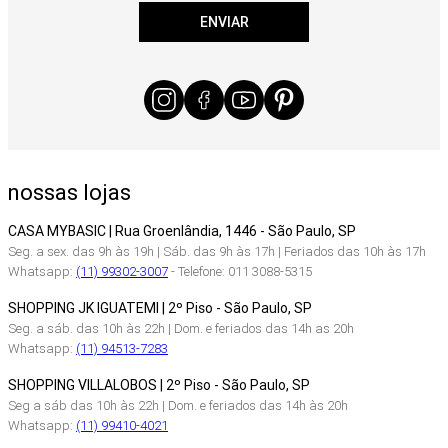
ENVIAR
nossas lojas
CASA MYBASIC | Rua Groenlândia, 1446 - São Paulo, SP
Seg. a sex. das 9h às 19h | Sáb. das 9h às 17h | Feriados das 10h às 17h
Whatsapp:
(11) 99302-3007
- Telefone: 011 3088-5315
SHOPPING JK IGUATEMI | 2º Piso - São Paulo, SP
Seg. a sáb. das 10h às 22h | Dom. e feriados das 14h as 20h
Whatsapp:
(11) 94513-7283
SHOPPING VILLALOBOS | 2º Piso - São Paulo, SP
Seg a sáb das 10h às 22h | Dom. e feriados das 14h às 20h
Whatsapp:
(11) 99410-4021