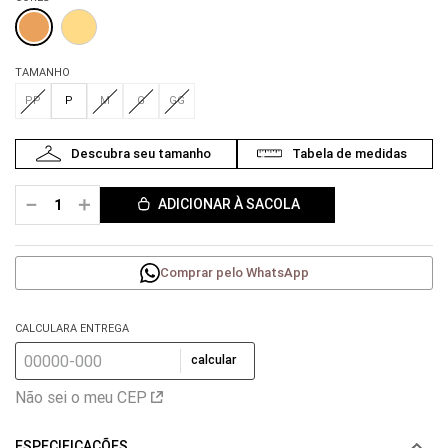
TAMANHO
PP
P
M
G
GG
－
＋
ADICIONAR À SACOLA
Comprar pelo WhatsApp
CALCULARA ENTREGA
calcular
Não sei o meu CEP
ESPECIFICAÇÕES