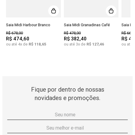
Saia Midi Harbour Branco
Saia Midi Granadinas Café
Saia Mi
R$
678
,
00
R$
478
,
00
R$
668
,
R$
474
,
60
R$
382
,
40
R$
46
ou até
4
x de
R$
118
,
65
ou até
3
x de
R$
127
,
46
ou até
Fique por dentro de nossas
novidades e promoções.