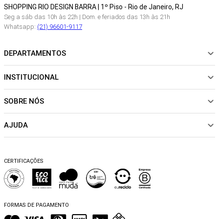
SHOPPING RIO DESIGN BARRA | 1º Piso - Rio de Janeiro, RJ
Seg a sáb das 10h às 22h | Dom. e feriados das 13h às 21h
Whatsapp:
(21) 96601-9117
DEPARTAMENTOS
INSTITUCIONAL
NOVIDADES
ROUPAS
SOBRE NÓS
Sobre Nós
CALÇADOS
Nossas Lojas
ACESSÓRIOS
AJUDA
Política de pagamento
Sustentabilidade
BEACHWEAR
Trocas e Devoluções
Fibras e Tecidos
MATERNIDADE
Perguntas frequentes
Trocas e Devoluções
SALE
CERTIFICAÇÕES
Dicas de cuidados
Perguntas Frequentes
Falar no WhatsApp
Blog
FORMAS DE PAGAMENTO