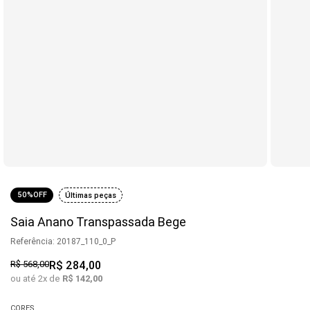
50%
OFF
Últimas peças
Saia Anano Transpassada Bege
Referência
:
20187_110_0_P
R$
568
,
00
R$
284
,
00
ou até
2
x de
R$
142
,
00
CORES