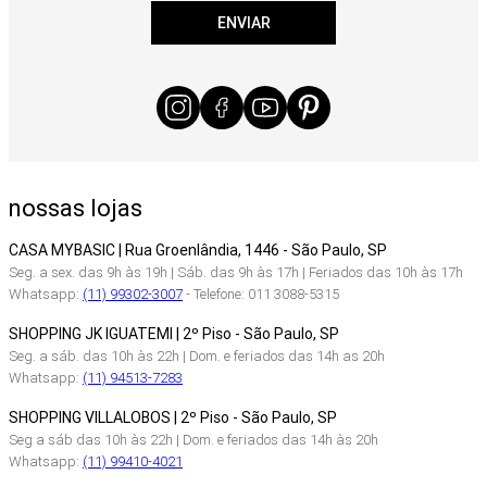
ENVIAR
nossas lojas
CASA MYBASIC | Rua Groenlândia, 1446 - São Paulo, SP
Seg. a sex. das 9h às 19h | Sáb. das 9h às 17h | Feriados das 10h às 17h
Whatsapp:
(11) 99302-3007
- Telefone: 011 3088-5315
SHOPPING JK IGUATEMI | 2º Piso - São Paulo, SP
Seg. a sáb. das 10h às 22h | Dom. e feriados das 14h as 20h
Whatsapp:
(11) 94513-7283
SHOPPING VILLALOBOS | 2º Piso - São Paulo, SP
Seg a sáb das 10h às 22h | Dom. e feriados das 14h às 20h
Whatsapp:
(11) 99410-4021