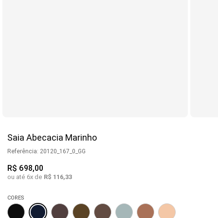
Saia Abecacia Marinho
Referência
:
20120_167_0_GG
R$
698
,
00
ou até
6
x de
R$
116
,
33
CORES