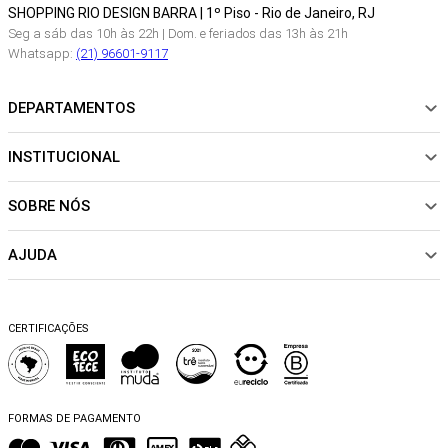
SHOPPING RIO DESIGN BARRA | 1º Piso - Rio de Janeiro, RJ
Seg a sáb das 10h às 22h | Dom. e feriados das 13h às 21h
Whatsapp:
(21) 96601-9117
DEPARTAMENTOS
INSTITUCIONAL
NOVIDADES
ROUPAS
SOBRE NÓS
Sobre Nós
CALÇADOS
Nossas Lojas
ACESSÓRIOS
AJUDA
Política de pagamento
Sustentabilidade
BEACHWEAR
Trocas e Devoluções
Fibras e Tecidos
MATERNIDADE
Perguntas frequentes
Trocas e Devoluções
SALE
CERTIFICAÇÕES
Dicas de cuidados
Perguntas Frequentes
Falar no WhatsApp
Blog
FORMAS DE PAGAMENTO