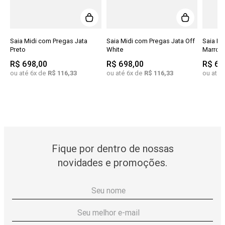
Saia Midi com Pregas Jata
Saia Midi com Pregas Jata Off
Saia Mi
Preto
White
Marrom
R$
698
,
00
R$
698
,
00
R$
69
ou até
6
x de
R$
116
,
33
ou até
6
x de
R$
116
,
33
ou até
Fique por dentro de nossas
novidades e promoções.