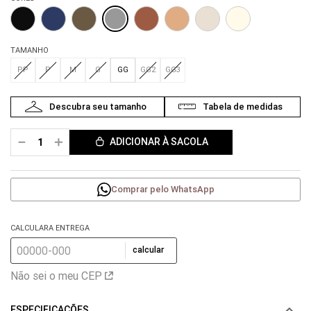
TAMANHO
PP
P
M
G
GG
GG2
GG3
－
＋
ADICIONAR À SACOLA
Comprar pelo WhatsApp
CALCULARA ENTREGA
calcular
Não sei o meu CEP
ESPECIFICAÇÕES