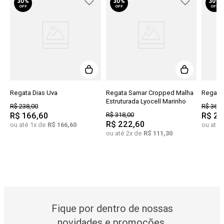
30%
30%
30%
OFF
OFF
OFF
Regata Dias Uva
Regata Samar Cropped Malha
Regata 
Estruturada Lyocell Marinho
R$
238
,
00
R$
368
,
R$
166
,
60
R$
318
,
00
R$
25
R$
222
,
60
ou até
1
x de
R$
166
,
60
ou até
ou até
2
x de
R$
111
,
30
Fique por dentro de nossas
novidades e promoções.