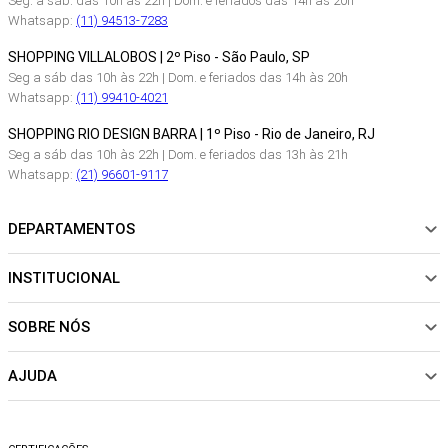
Seg. a sáb. das 10h às 22h | Dom. e feriados das 14h as 20h
Whatsapp:
(11) 94513-7283
SHOPPING VILLALOBOS | 2º Piso - São Paulo, SP
Seg a sáb das 10h às 22h | Dom. e feriados das 14h às 20h
Whatsapp:
(11) 99410-4021
SHOPPING RIO DESIGN BARRA | 1º Piso - Rio de Janeiro, RJ
Seg a sáb das 10h às 22h | Dom. e feriados das 13h às 21h
Whatsapp:
(21) 96601-9117
DEPARTAMENTOS
INSTITUCIONAL
NOVIDADES
ROUPAS
SOBRE NÓS
Sobre Nós
CALÇADOS
Nossas Lojas
ACESSÓRIOS
AJUDA
Política de pagamento
Sustentabilidade
BEACHWEAR
Trocas e Devoluções
Fibras e Tecidos
MATERNIDADE
Perguntas frequentes
Trocas e Devoluções
SALE