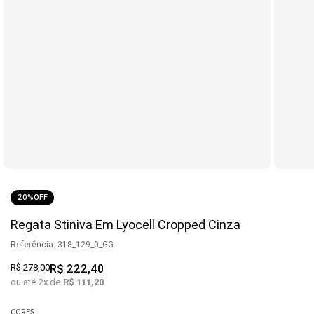
20%
OFF
Regata Stiniva Em Lyocell Cropped Cinza
Referência
:
318_129_0_GG
R$
278
,
00
R$
222
,
40
ou até
2
x de
R$
111
,
20
CORES