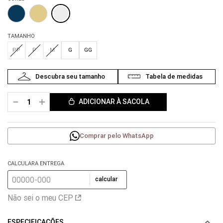
TAMANHO
PP
P
M
G
GG
－
＋
ADICIONAR À SACOLA
Comprar pelo WhatsApp
CALCULARA ENTREGA
calcular
Não sei o meu CEP
ESPECIFICAÇÕES