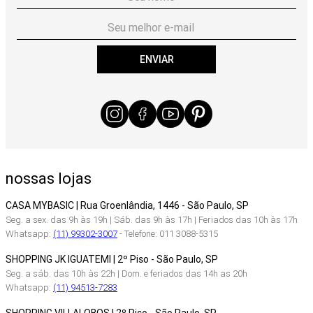
ENVIAR
nossas lojas
CASA MYBASIC | Rua Groenlândia, 1446 - São Paulo, SP
Seg. a sex. das 9h às 19h | Sáb. das 9h às 17h | Feriados das 10h às 17h
Whatsapp:
(11) 99302-3007
- Telefone: 011 3088-5315
SHOPPING JK IGUATEMI | 2º Piso - São Paulo, SP
Seg. a sáb. das 10h às 22h | Dom. e feriados das 14h as 20h
Whatsapp:
(11) 94513-7283