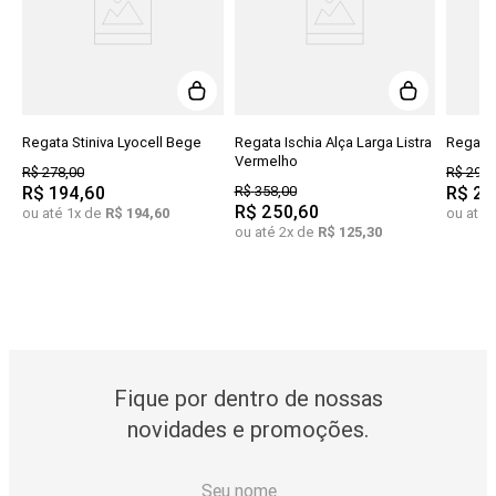
Regata Stiniva Lyocell Bege
Regata Ischia Alça Larga Listra
Regata 
Vermelho
R$
278
,
00
R$
298
,
R$
194
,
60
R$
358
,
00
R$
20
R$
250
,
60
ou até
1
x de
R$
194
,
60
ou até
ou até
2
x de
R$
125
,
30
Fique por dentro de nossas
novidades e promoções.