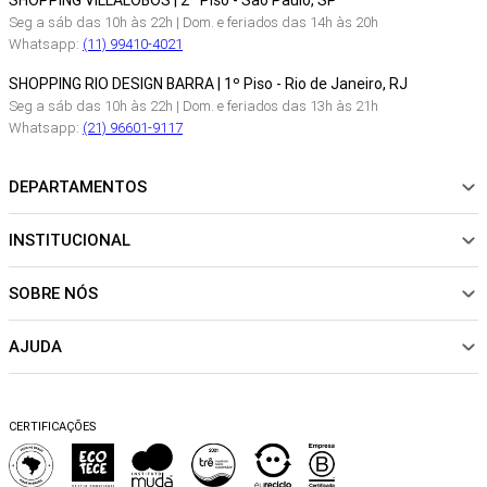
SHOPPING VILLALOBOS | 2º Piso - São Paulo, SP
Seg a sáb das 10h às 22h | Dom. e feriados das 14h às 20h
Whatsapp:
(11) 99410-4021
SHOPPING RIO DESIGN BARRA | 1º Piso - Rio de Janeiro, RJ
Seg a sáb das 10h às 22h | Dom. e feriados das 13h às 21h
Whatsapp:
(21) 96601-9117
DEPARTAMENTOS
INSTITUCIONAL
NOVIDADES
ROUPAS
SOBRE NÓS
Sobre Nós
CALÇADOS
Nossas Lojas
ACESSÓRIOS
AJUDA
Política de pagamento
Sustentabilidade
BEACHWEAR
Trocas e Devoluções
Fibras e Tecidos
MATERNIDADE
Perguntas frequentes
Trocas e Devoluções
SALE
CERTIFICAÇÕES
Dicas de cuidados
Perguntas Frequentes
Falar no WhatsApp
Blog