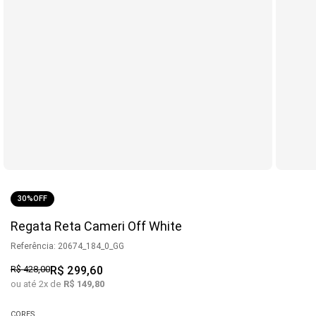
30%
OFF
Regata Reta Cameri Off White
Referência
:
20674_184_0_GG
R$
428
,
00
R$
299
,
60
ou até
2
x de
R$
149
,
80
CORES