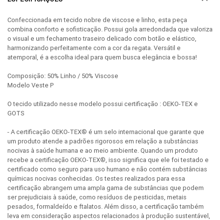
Confeccionada em tecido nobre de viscose e linho, esta peça
combina conforto e sofisticação. Possui gola arredondada que valoriza
o visual e um fechamento traseiro delicado com botão e elástico,
harmonizando perfeitamente com a cor da regata. Versátil e
atemporal, é a escolha ideal para quem busca elegância e bossa!
Composição: 50% Linho / 50% Viscose
Modelo Veste P
O tecido utilizado nesse modelo possui certificação : OEKO-TEX e
GOTS
- A certificação OEKO-TEX® é um selo internacional que garante que
um produto atende a padrões rigorosos em relação a substâncias
nocivas à saúde humana e ao meio ambiente. Quando um produto
recebe a certificação OEKO-TEX®, isso significa que ele foi testado e
certificado como seguro para uso humano e não contém substâncias
químicas nocivas conhecidas. Os testes realizados para essa
certificação abrangem uma ampla gama de substâncias que podem
ser prejudiciais à saúde, como resíduos de pesticidas, metais
pesados, formaldeído e ftalatos. Além disso, a certificação também
leva em consideração aspectos relacionados à produção sustentável,