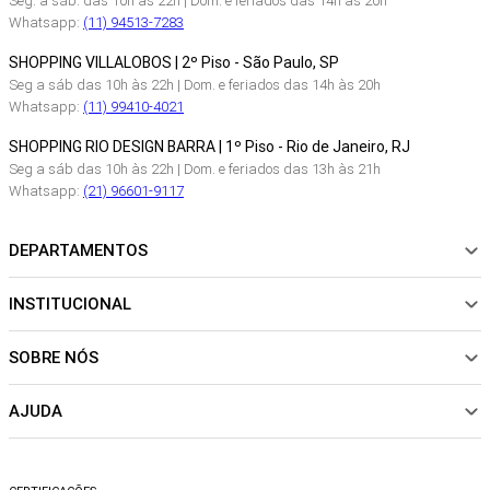
Seg. a sáb. das 10h às 22h | Dom. e feriados das 14h as 20h
Whatsapp:
(11) 94513-7283
SHOPPING VILLALOBOS | 2º Piso - São Paulo, SP
Seg a sáb das 10h às 22h | Dom. e feriados das 14h às 20h
Whatsapp:
(11) 99410-4021
SHOPPING RIO DESIGN BARRA | 1º Piso - Rio de Janeiro, RJ
Seg a sáb das 10h às 22h | Dom. e feriados das 13h às 21h
Whatsapp:
(21) 96601-9117
DEPARTAMENTOS
INSTITUCIONAL
NOVIDADES
ROUPAS
SOBRE NÓS
Sobre Nós
CALÇADOS
Nossas Lojas
ACESSÓRIOS
AJUDA
Política de pagamento
Sustentabilidade
BEACHWEAR
Trocas e Devoluções
Fibras e Tecidos
MATERNIDADE
Perguntas frequentes
Trocas e Devoluções
SALE