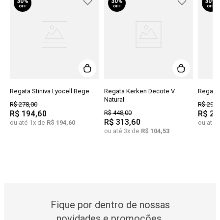
30%
30%
30%
OFF
OFF
OFF
Regata Stiniva Lyocell Bege
Regata Kerken Decote V
Regata 
Natural
R$
278
,
00
R$
298
,
R$
194
,
60
R$
448
,
00
R$
20
R$
313
,
60
ou até
1
x de
R$
194
,
60
ou até
ou até
3
x de
R$
104
,
53
Fique por dentro de nossas
novidades e promoções.