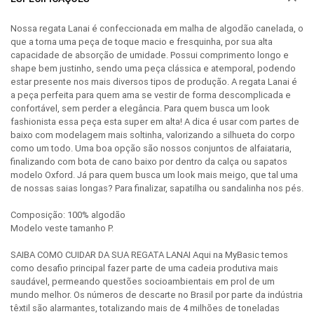
Nossa regata Lanai é confeccionada em malha de algodão canelada, o
que a torna uma peça de toque macio e fresquinha, por sua alta
capacidade de absorção de umidade. Possui comprimento longo e
shape bem justinho, sendo uma peça clássica e atemporal, podendo
estar presente nos mais diversos tipos de produção. A regata Lanai é
a peça perfeita para quem ama se vestir de forma descomplicada e
confortável, sem perder a elegância. Para quem busca um look
fashionista essa peça esta super em alta! A dica é usar com partes de
baixo com modelagem mais soltinha, valorizando a silhueta do corpo
como um todo. Uma boa opção são nossos conjuntos de alfaiataria,
finalizando com bota de cano baixo por dentro da calça ou sapatos
modelo Oxford. Já para quem busca um look mais meigo, que tal uma
de nossas saias longas? Para finalizar, sapatilha ou sandalinha nos pés.
Composição: 100% algodão
Modelo veste tamanho P.
SAIBA COMO CUIDAR DA SUA REGATA LANAI Aqui na MyBasic temos
como desafio principal fazer parte de uma cadeia produtiva mais
saudável, permeando questões socioambientais em prol de um
mundo melhor. Os números de descarte no Brasil por parte da indústria
têxtil são alarmantes, totalizando mais de 4 milhões de toneladas