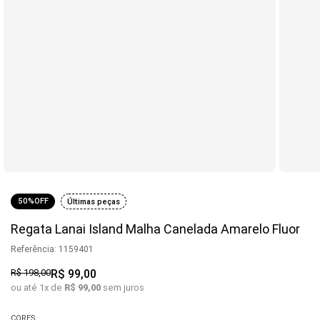
50%
OFF
Últimas peças
Regata Lanai Island Malha Canelada Amarelo Fluor
Referência
:
1159401
R$
198
,
00
R$
99
,
00
ou até
1
x de
R$
99
,
00
sem juros
CORES