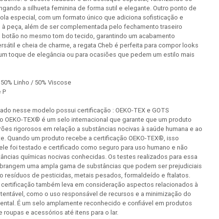
gando a silhueta feminina de forma sutil e elegante. Outro ponto de
ola especial, com um formato único que adiciona sofisticação e
e à peça, além de ser complementada pelo fechamento traseiro
m botão no mesmo tom do tecido, garantindo um acabamento
rsátil e cheia de charme, a regata Cheb é perfeita para compor looks
um toque de elegância ou para ocasiões que pedem um estilo mais
50% Linho / 50% Viscose
 P
lizado nesse modelo possui certificação : OEKO-TEX e GOTS
ção OEKO-TEX® é um selo internacional que garante que um produto
rões rigorosos em relação a substâncias nocivas à saúde humana e ao
e. Quando um produto recebe a certificação OEKO-TEX®, isso
 ele foi testado e certificado como seguro para uso humano e não
âncias químicas nocivas conhecidas. Os testes realizados para essa
 abrangem uma ampla gama de substâncias que podem ser prejudiciais
 resíduos de pesticidas, metais pesados, formaldeído e ftalatos.
a certificação também leva em consideração aspectos relacionados à
tentável, como o uso responsável de recursos e a minimização do
ental. É um selo amplamente reconhecido e confiável em produtos
e roupas e acessórios até itens para o lar.