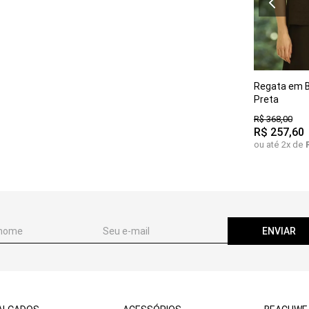
P
M
Regata em B
GG
Preta
R$
368
,
00
R$
257
,
60
ou até
2
x de
ENVIAR