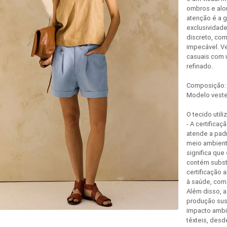
ombros e alon
atenção é a g
exclusividad
discreto, co
impecável. Ve
casuais com 
refinado.
Composição: 
Modelo veste
O tecido uti
- A certifica
atende a pad
meio ambient
significa que
contém subst
certificação
à saúde, como
Além disso, 
produção sus
impacto ambi
têxteis, desd