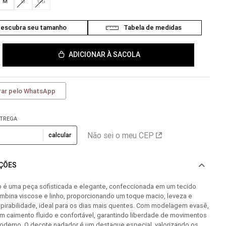
M
G
GG
ADICIONAR À SACOLA
ar pelo WhatsApp
NTREGA
Não sei o meu CEP
calcular
AÇÕES
b é uma peça sofisticada e elegante, confeccionada em um tecido
mbina viscose e linho, proporcionando um toque macio, leveza e
spirabilidade, ideal para os dias mais quentes. Com modelagem evasê,
m caimento fluido e confortável, garantindo liberdade de movimentos
moderno. O decote nadador é um destaque especial, valorizando os