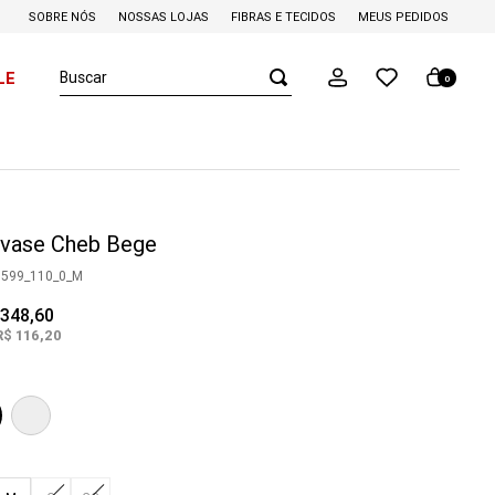
SOBRE NÓS
NOSSAS LOJAS
FIBRAS E TECIDOS
MEUS PEDIDOS
Buscar
LE
0
Evase Cheb Bege
0599_110_0_M
348
,
60
R$
116
,
20