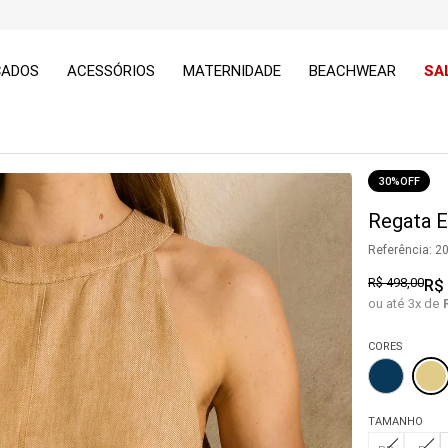
ÇADOS
ACESSÓRIOS
MATERNIDADE
BEACHWEAR
SA
30%
OFF
Regata 
Referência
:
2
R$
498
,
00
R$
ou até
3
x de
CORES
TAMANHO