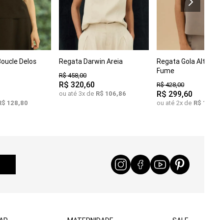
G
COMPRAR
oucle Delos
Regata Darwin Areia
Regata Gola Alta C
COMPRAR
C
M
G
GG
GG
Fume
R$
458
,
00
R$
320
,
60
R$
428
,
00
R$
299
,
60
ou até
3
x de
R$
106
,
86
R$
128
,
80
ou até
2
x de
R$
149
,
8