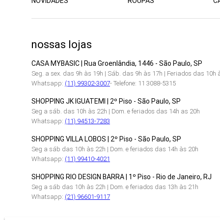
NOVIDADES
ROUPAS
C
nossas lojas
CASA MYBASIC | Rua Groenlândia, 1446 - São Paulo, SP
Seg. a sex. das 9h às 19h | Sáb. das 9h às 17h | Feriados das 10h 
Whatsapp:
(11) 99302-3007
- Telefone: 11 3088-5315
SHOPPING JK IGUATEMI | 2º Piso - São Paulo, SP
Seg a sáb. das 10h às 22h | Dom. e feriados das 14h as 20h
Whatsapp:
(11) 94513-7283
SHOPPING VILLA LOBOS | 2º Piso - São Paulo, SP
Seg a sáb das 10h às 22h | Dom. e feriados das 14h às 20h
Whatsapp:
(11) 99410-4021
SHOPPING RIO DESIGN BARRA | 1º Piso - Rio de Janeiro, RJ
Seg a sáb das 10h às 22h | Dom. e feriados das 13h às 21h
Whatsapp:
(21) 96601-9117