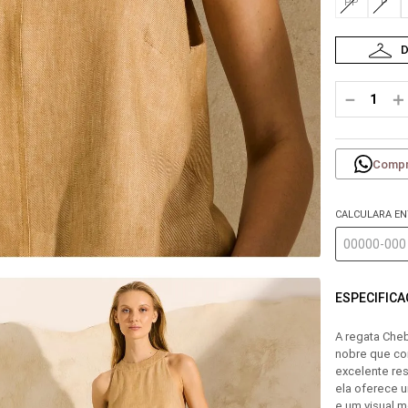
PP
P
－
＋
Compr
CALCULARA E
ESPECIFIC
A regata Che
nobre que co
excelente re
ela oferece u
e um visual 