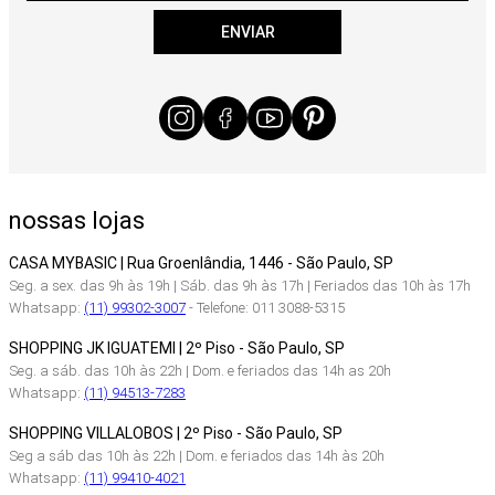
ENVIAR
nossas lojas
CASA MYBASIC | Rua Groenlândia, 1446 - São Paulo, SP
Seg. a sex. das 9h às 19h | Sáb. das 9h às 17h | Feriados das 10h às 17h
Whatsapp:
(11) 99302-3007
- Telefone: 011 3088-5315
SHOPPING JK IGUATEMI | 2º Piso - São Paulo, SP
Seg. a sáb. das 10h às 22h | Dom. e feriados das 14h as 20h
Whatsapp:
(11) 94513-7283
SHOPPING VILLALOBOS | 2º Piso - São Paulo, SP
Seg a sáb das 10h às 22h | Dom. e feriados das 14h às 20h
Whatsapp:
(11) 99410-4021