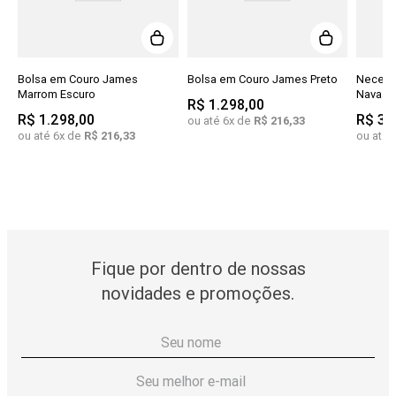
Bolsa em Couro James
Bolsa em Couro James Preto
Necess
Marrom Escuro
Navass
R$
1
.
298
,
00
R$
1
.
298
,
00
R$
35
ou até
6
x de
R$
216
,
33
ou até
6
x de
R$
216
,
33
ou até
Fique por dentro de nossas
novidades e promoções.