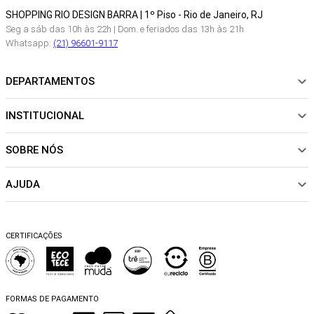
SHOPPING RIO DESIGN BARRA | 1º Piso - Rio de Janeiro, RJ
Seg a sáb das 10h às 22h | Dom. e feriados das 13h às 21h
Whatsapp:
(21) 96601-9117
DEPARTAMENTOS
INSTITUCIONAL
NOVIDADES
ROUPAS
SOBRE NÓS
Sobre Nós
CALÇADOS
Nossas Lojas
ACESSÓRIOS
AJUDA
Política de pagamento
Sustentabilidade
BEACHWEAR
Trocas e Devoluções
Fibras e Tecidos
MATERNIDADE
Perguntas frequentes
Trocas e Devoluções
SALE
CERTIFICAÇÕES
Dicas de cuidados
Perguntas Frequentes
Falar no WhatsApp
Blog
FORMAS DE PAGAMENTO