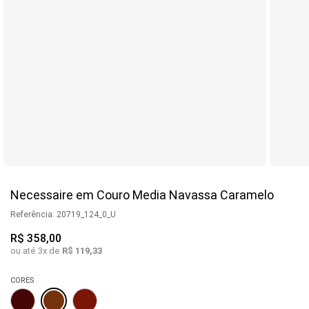
Necessaire em Couro Media Navassa Caramelo
Referência
:
20719_124_0_U
R$
358
,
00
ou até
3
x de
R$
119
,
33
CORES