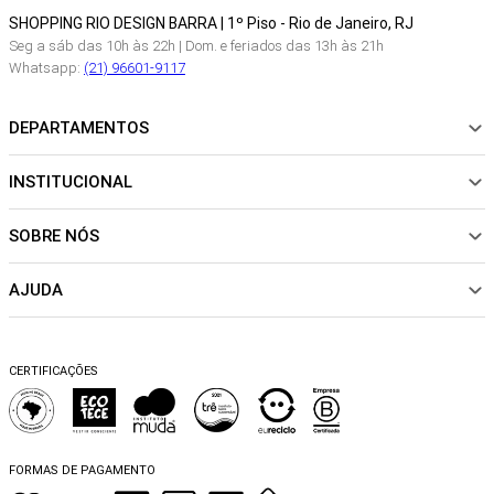
SHOPPING RIO DESIGN BARRA | 1º Piso - Rio de Janeiro, RJ
Seg a sáb das 10h às 22h | Dom. e feriados das 13h às 21h
Whatsapp:
(21) 96601-9117
DEPARTAMENTOS
INSTITUCIONAL
NOVIDADES
ROUPAS
SOBRE NÓS
Sobre Nós
CALÇADOS
Nossas Lojas
ACESSÓRIOS
AJUDA
Política de pagamento
Sustentabilidade
BEACHWEAR
Trocas e Devoluções
Fibras e Tecidos
MATERNIDADE
Perguntas frequentes
Trocas e Devoluções
SALE
CERTIFICAÇÕES
Dicas de cuidados
Perguntas Frequentes
Falar no WhatsApp
Blog
FORMAS DE PAGAMENTO