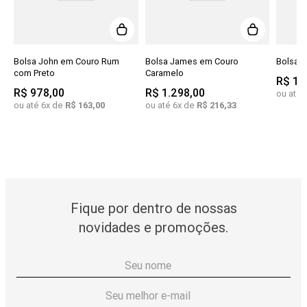
Bolsa John em Couro Rum
Bolsa James em Couro
Bolsa 
com Preto
Caramelo
R$
1
.
R$
978
,
00
R$
1
.
298
,
00
ou até
ou até
6
x de
R$
163
,
00
ou até
6
x de
R$
216
,
33
Fique por dentro de nossas
novidades e promoções.