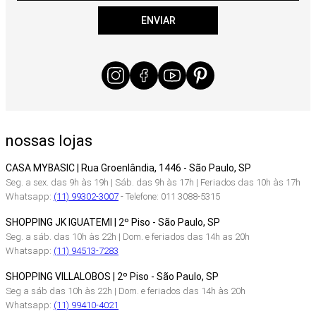
ENVIAR
nossas lojas
CASA MYBASIC | Rua Groenlândia, 1446 - São Paulo, SP
Seg. a sex. das 9h às 19h | Sáb. das 9h às 17h | Feriados das 10h às 17h
Whatsapp:
(11) 99302-3007
- Telefone: 011 3088-5315
SHOPPING JK IGUATEMI | 2º Piso - São Paulo, SP
Seg. a sáb. das 10h às 22h | Dom. e feriados das 14h as 20h
Whatsapp:
(11) 94513-7283
SHOPPING VILLALOBOS | 2º Piso - São Paulo, SP
Seg a sáb das 10h às 22h | Dom. e feriados das 14h às 20h
Whatsapp:
(11) 99410-4021