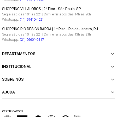
SHOPPING VILLALOBOS | 2º Piso - São Paulo, SP
Seg a sáb das 10h às 22h | Dom. e feriados das 14h às 20h
Whatsapp:
(11) 99410-4021
SHOPPING RIO DESIGN BARRA | 1º Piso - Rio de Janeiro, RJ
Seg a sáb das 10h às 22h | Dom. e feriados das 13h às 21h
Whatsapp:
(21) 96601-9117
DEPARTAMENTOS
INSTITUCIONAL
NOVIDADES
ROUPAS
SOBRE NÓS
Sobre Nós
CALÇADOS
Nossas Lojas
ACESSÓRIOS
AJUDA
Política de pagamento
Sustentabilidade
BEACHWEAR
Trocas e Devoluções
Fibras e Tecidos
MATERNIDADE
Perguntas frequentes
Trocas e Devoluções
SALE
CERTIFICAÇÕES
Dicas de cuidados
Perguntas Frequentes