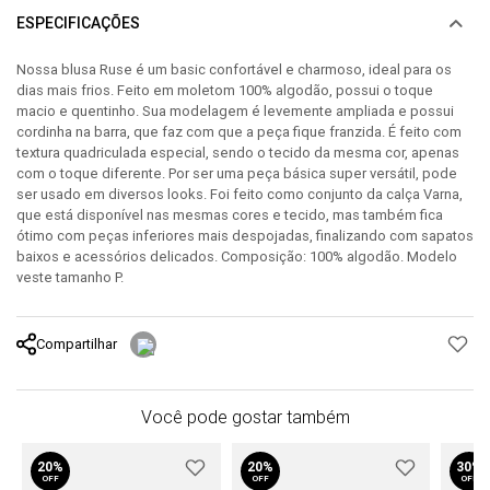
ESPECIFICAÇÕES
Nossa blusa Ruse é um basic confortável e charmoso, ideal para os
dias mais frios. Feito em moletom 100% algodão, possui o toque
macio e quentinho. Sua modelagem é levemente ampliada e possui
cordinha na barra, que faz com que a peça fique franzida. É feito com
textura quadriculada especial, sendo o tecido da mesma cor, apenas
com o toque diferente. Por ser uma peça básica super versátil, pode
ser usado em diversos looks. Foi feito como conjunto da calça Varna,
que está disponível nas mesmas cores e tecido, mas também fica
ótimo com peças inferiores mais despojadas, finalizando com sapatos
baixos e acessórios delicados. Composição: 100% algodão. Modelo
veste tamanho P.
Compartilhar
Você pode gostar também
20%
20%
30%
OFF
OFF
OFF
e