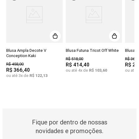
Blusa Ampla Decote V
Blusa Futuna Tricot Off White
Blusa B
Conception Kaki
R$
518
,
00
R$
368
,
R$
458
,
00
R$
414
,
40
R$
25
R$
366
,
40
ou até
4
x de
R$
103
,
60
ou até
ou até
3
x de
R$
122
,
13
Fique por dentro de nossas
novidades e promoções.