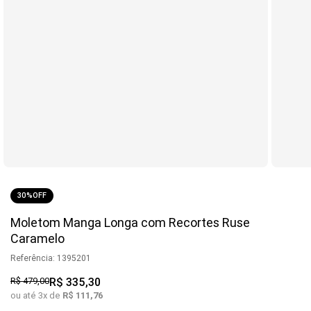
30%
OFF
Moletom Manga Longa com Recortes Ruse
Caramelo
Referência
:
1395201
R$
479
,
00
R$
335
,
30
ou até
3
x de
R$
111
,
76