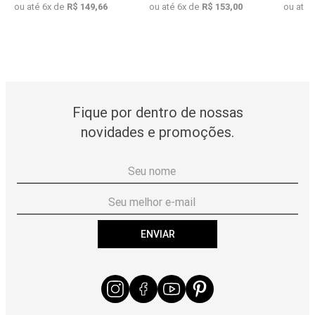
ou até
6
x de
R$
149
,
66
ou até
6
x de
R$
153
,
00
ou até
Fique por dentro de nossas
novidades e promoções.
ENVIAR