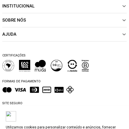
INSTITUCIONAL
NOVIDADES
ROUPAS
SOBRE NÓS
Sobre Nós
CALÇADOS
Nossas Lojas
ACESSÓRIOS
AJUDA
Política de pagamento
Sustentabilidade
BEACHWEAR
Trocas e Devoluções
Fibras e Tecidos
MATERNIDADE
Perguntas frequentes
Trocas e Devoluções
SALE
CERTIFICAÇÕES
Dicas de cuidados
Perguntas Frequentes
Falar no WhatsApp
Blog
FORMAS DE PAGAMENTO
SITE SEGURO
Utilizamos cookies para personalizar conteúdo e anúncios, fornecer