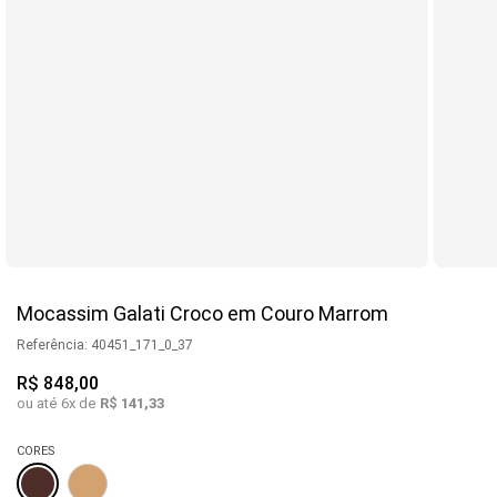
Mocassim Galati Croco em Couro Marrom
Referência
:
40451_171_0_37
R$
848
,
00
ou até
6
x de
R$
141
,
33
CORES