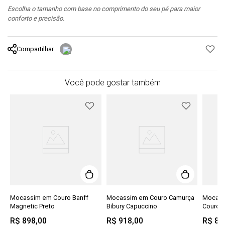
Escolha o tamanho com base no comprimento do seu pé para maior
conforto e precisão.
Compartilhar
Você pode gostar também
da
Mocassim em Couro Banff
Mocassim em Couro Camurça
Mocass
Magnetic Preto
Bibury Capuccino
Couro 
R$
898
,
00
R$
918
,
00
R$
84