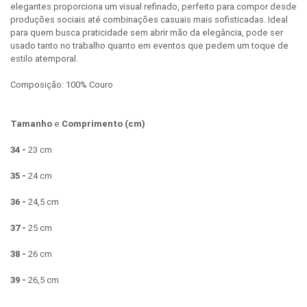
elegantes proporciona um visual refinado, perfeito para compor desde
produções sociais até combinações casuais mais sofisticadas. Ideal
para quem busca praticidade sem abrir mão da elegância, pode ser
usado tanto no trabalho quanto em eventos que pedem um toque de
estilo atemporal.
Composição: 100% Couro
Tamanho
e
Comprimento (cm)
34 -
23 cm
35 -
24 cm
36 -
24,5 cm
37 -
25 cm
38 -
26 cm
39 -
26,5 cm