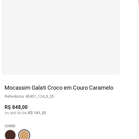
Mocassim Galati Croco em Couro Caramelo
Referência
:
40451_124_0_35
R$
848
,
00
ou até
6
x de
R$
141
,
33
CORES