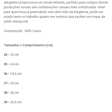
elegantes proporciona um visual refinado, perfeito para compor desde
produções sociais até combinações casuais mais sofisticadas. Ideal
para quem busca praticidade sem abrir mão da elegância, pode ser
usado tanto no trabalho quanto em eventos que pedem um toque de
estilo atemporal.
Composição: 100% Couro
Tamanho
e
Comprimento (cm)
34 -
23 cm
35 -
24 cm
36 -
24,5 cm
37 -
25 cm
38 -
26 cm
39 -
26,5 cm